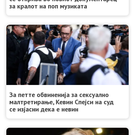
за кралот на поп музиката
За петте обвиненија за сексуално
малтретирање, Кевин Спејси на суд
се изјасни дека е невин