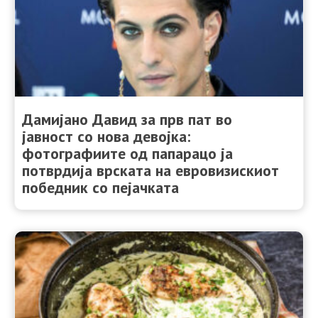
Дамијано Давид за прв пат во
јавност со нова девојка:
фотографиите од папарацо ја
потврдија врската на евровизискиот
победник со пејачката