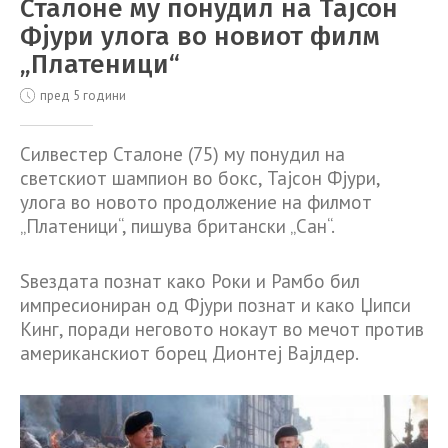
Сталоне му понудил на Тајсон
Фјури улога во новиот филм
„Платеници“
пред 5 години
Силвестер Сталоне (75) му понудил на
светскиот шампион во бокс, Тајсон Фјури,
улога во новото продолжение на филмот
„Платеници“, пишува британски „Сан“.
Ѕвездата познат како Роки и Рамбо бил
импресиониран од Фјури познат и како Џипси
Кинг, поради неговото нокаут во мечот против
американскиот борец Дионтеј Вајлдер.