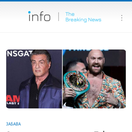
Ma
Me
ЗАБАВА