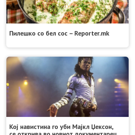
Пилешко со бел сос – Reporter.mk
Кој навистина го уби Мајкл Џексон,
се открива во новиот документарец