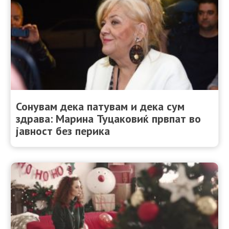
Сонувам дека патувам и дека сум
здрава: Марина Туцаковиќ првпат во
јавност без перика