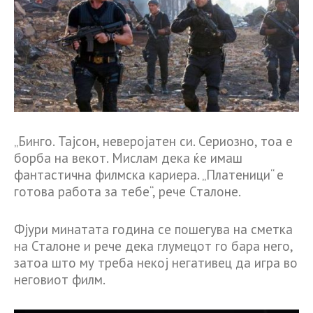
„Бинго. Тајсон, неверојатен си. Сериозно, тоа е
борба на векот. Мислам дека ќе имаш
фантастична филмска кариера. „Платеници“ е
готова работа за тебе“, рече Сталоне.
Фјури минатата година се пошегува на сметка
на Сталоне и рече дека глумецот го бара него,
затоа што му треба некој негативец да игра во
неговиот филм.