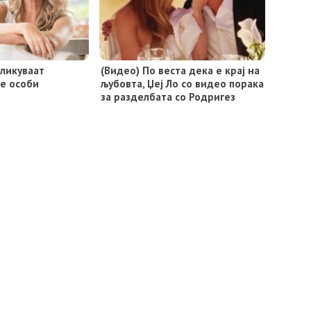
дликуваат
(Видео) По веста дека е крај на
е особи
љубовта, Џеј Ло со видео порака
за разделбата со Родригез