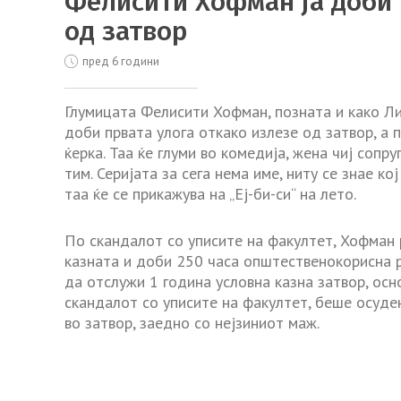
Фелисити Хофман ја доби 
од затвор
пред 6 години
Глумицата Фелисити Хофман, позната и како Лин
доби првата улога откако излезе од затвор, а 
ќерка. Таа ќе глуми во комедија, жена чиј сопру
тим. Серијата за сега нема име, ниту се знае кој
таа ќе се прикажува на „Еј-би-си“ на лето.
По скандалот со уписите на факултет, Хофман р
казната и доби 250 часа општественокорисна р
да отслужи 1 година условна казна затвор, осн
скандалот со уписите на факултет, беше осуде
во затвор, заедно со нејзиниот маж.