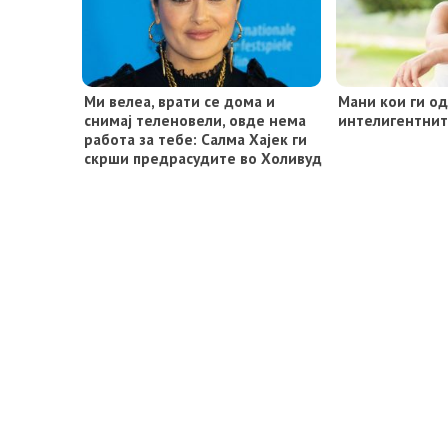
Ми велеа, врати се дома и
Мани кои ги о
снимај теленовели, овде нема
интелигентнит
работа за тебе: Салма Хајек ги
скрши предрасудите во Холивуд