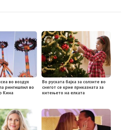
исеа во воздух
Во руската бајка за солзите во
па рингишпил во
снегот се крие приказната за
о Кина
китењето на елката