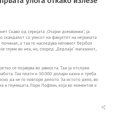
првата улога откако излезе
ет Скаво од серијата „Очајни домаќинки“, ја
по скандалот со уписот на факултет на нејзината
г починал, а таа го наследува неговиот бејзбол
 ќе глуми во неа, но, според „Дедлајн“ магазинот,
етко се појавува во јавноста. Таа ја отслужи
абота. Таа плати и 30.000 долари казна и треба
осно да не го повтори делото. За истото дело, во
на и глумицата Лори Лофлин, која во моментов е