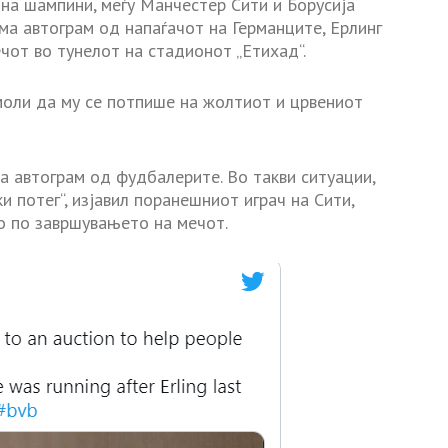
на шампини, меѓу Манчестер Сити и Борусија
ма автограм од напаѓачот на Германците, Ерлинг
чот во тунелот на стадионот „Етихад“.
 моли да му се потпише на жолтиот и црвениот
а автограм од фудбалерите. Во такви ситуации,
и потег“, изјавил поранешниот играч на Сити,
о по завршувањето на мечот.