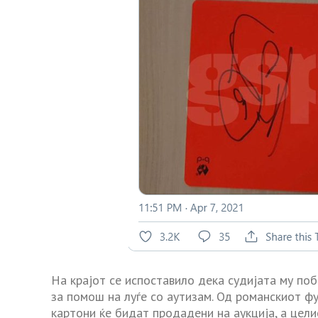
На крајот се испоставило дека судијата му поб
за помош на луѓе со аутизам. Од романскиот ф
картони ќе бидат продадени на аукција, а цел