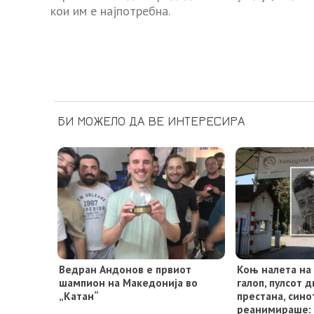
кои им е најпотребна.
БИ МОЖЕЛО ДА ВЕ ИНТЕРЕСИРА
Ведран Андонов е првиот
Коњ налета на 
шампион на Македонија во
галоп, пулсот 
„Катан“
престана, сино
реанимираше: 