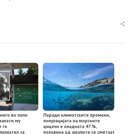
него во полн
Поради климатските промени,
двапати му
популацијата на морските
т го
цицачи е опадната 47 %,
пријател за
половина од ајкулите се сметаат