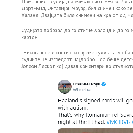
Помошниот судија, на вчерашниот меч во Лига 
Дортмунд, Октавијан Чаувр, бил снимен како зе
Халанд. Двајцата биле снимени на крајот од ме
Судијата побрзал да го стигне Халанд и да го
картон.
„Никогаш не е вистинско време судијата да бар
судиите не изгледаат најдобро. Тоа беше детск
Јолеон Лескот кој давал коментари во студиот