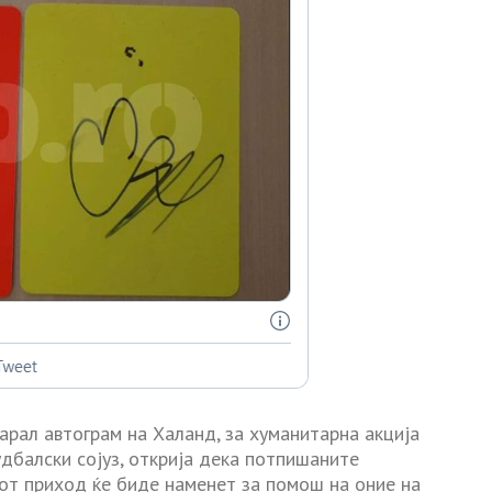
арал автограм на Халанд, за хуманитарна акција
удбалски сојуз, открија дека потпишаните
иот приход ќе биде наменет за помош на оние на