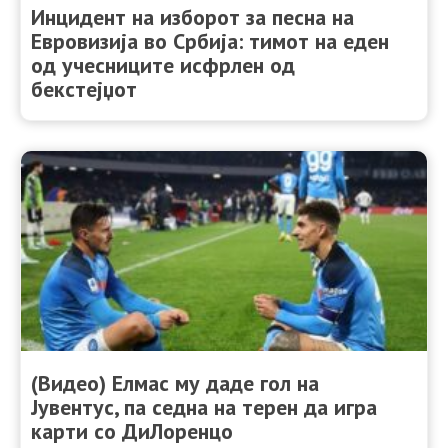
Инцидент на изборот за песна на
Евровизија во Србија: тимот на еден
од учесниците исфрлен од
бекстејџот
(Видео) Елмас му даде гол на
Јувентус, па седна на терен да игра
карти со ДиЛоренцo