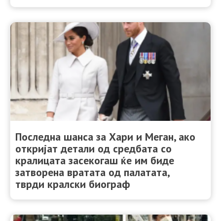
Последна шанса за Хари и Меган, ако
откријат детали од средбата со
кралицата засекогаш ќе им биде
затворена вратата од палатата,
тврди кралски биограф