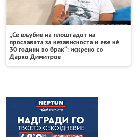
„Се вљубив на плоштадот на
прославата за независноста и еве нè
30 години во брак“: искрено со
Дарко Димитров