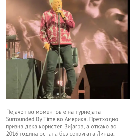
Пејачот во моментов е на турнејата
Surrounded By Time во Америка. Претходно
призна дека користел Вијагра, а откако во
2016 година остана без сопругата Линда,