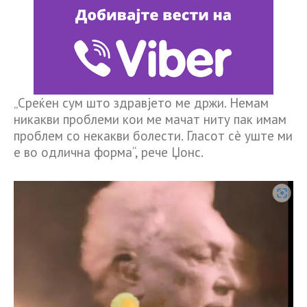
„Среќен сум што здравјето ме држи. Немам
никакви проблеми кои ме мачат ниту пак имам
проблем со некакви болести. Гласот сè уште ми
е во одлична форма“, рече Џонс.