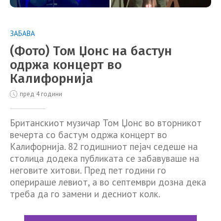
ЗАБАВА
(Фото) Том Џонс на бастун
одржа концерт во
Калифорнија
пред 4 години
Британскиот музичар Том Џонс во вторникот
вечерта со бастум одржа концерт во
Калифорнија. 82 годишниот пејач седеше на
столица додека публиката се забавуваше на
неговите хитови. Пред пет години го
оперираше левиот, а во септември дозна дека
треба да го замени и десниот колк.