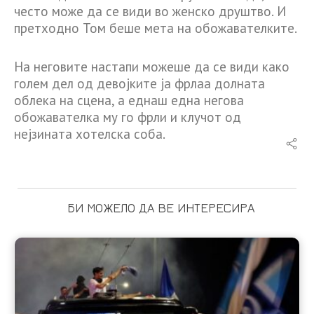
често може да се види во женско друштво. И
претходно Том беше мета на обожавателките.
На неговите настапи можеше да се види како
голем дел од девојките ја фрлаа долната
облека на сцена, а еднаш една негова
обожавателка му го фрли и клучот од
нејзината хотелска соба.
БИ МОЖЕЛО ДА ВЕ ИНТЕРЕСИРА