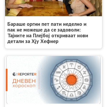
Бараше оргии пет пати неделно и
пак не можеше да се задоволи:
Тајните на Плејбој откриваат нови
детали за Хју Хефнер