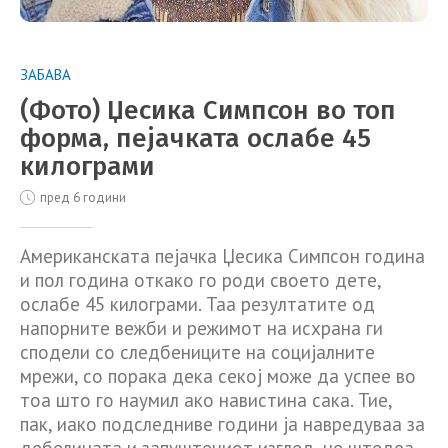
ЗАБАВА
(Фото) Џесика Симпсон во топ
форма, пејачката ослабе 45
килограми
пред 6 години
Американската пејачка Џесика Симпсон година
и пол година откако го роди своето дете,
ослабе 45 килограми. Таа резултатите од
напорните вежби и режимот на исхрана ги
сподели со следбениците на социјалните
мрежи, со порака дека секој може да успее во
тоа што го наумил ако навистина сака. Тие,
пак, иако подследниве години ја навредуваа за