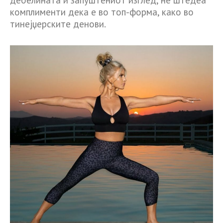
дебелината и запуштениот изглед, не штедеа
комплименти дека е во топ-форма, како во
тинејџерските денови.