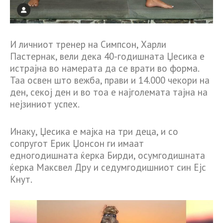
И личниот тренер на Симпсон, Харли
Пастернак, вели дека 40-годишната Џесика е
истрајна во намерата да се врати во форма.
Таа освен што вежба, прави и 14.000 чекори на
ден, секој ден и во тоа е најголемата тајна на
нејзиниот успех.
Инаку, Џесика е мајка на три деца, и со
сопругот Ерик Џонсон ги имаат
едногодишната ќерка Бирди, осумгодишната
ќерка Максвел Дру и седумгодишниот син Ејс
Кнут.