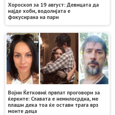
Хороскоп за 19 август: Девицата да
најде хоби, водолијата е
фокусирана на пари
Војин Ќетковиќ првпат проговори за
ќерките: Славата е немилосрдна, ме
плаши дека тоа ќе остави трага врз
моите деца