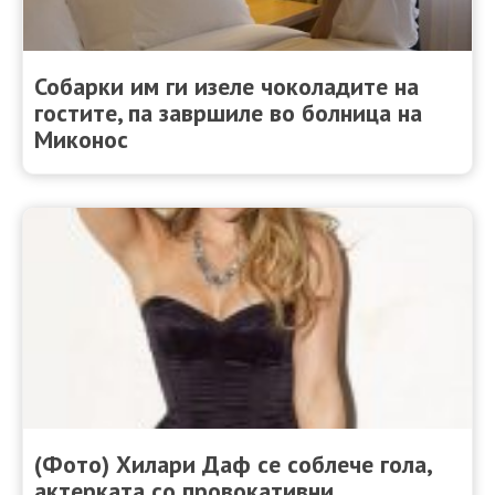
Собарки им ги изеле чоколадите на
гостите, па завршиле во болница на
Миконос
(Фото) Хилари Даф се соблече гола,
актерката со провокативни