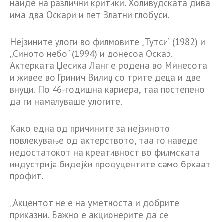
наиде на различни критики. Холивудската дива
има два Оскари и пет Златни глобуси.
Нејзините улоги во филмовите „Тутси“ (1982) и
„Синото небо“ (1994) и донесоа Оскар.
Актерката Џесика Ланг е родена во Минесота
и живее во Гринич Вилиџ со трите деца и две
внуци. По 46-годишна кариера, таа постепено
да ги намалуваше улогите.
Како една од причините за нејзиното
повлекување од актерството, таа го наведе
недостатокот на креативност во филмската
индустрија бидејќи продуцентите само бркаат
профит.
„Акцентот не е на уметноста и добрите
приказни. Важно е акционерите да се