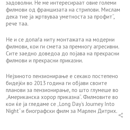
задоволни. Не ме интересираат овие големи
филмови од франшизата на стрипови. Мислам
дека тие ја жртвуваа уметноста за профит“,
рече таа.
Не и се допаѓа ниту монтажата на модерни
филмови, кои ги смета за премногу агресивни.
Сите заедно доведоа до појава на прекрасни
филмови и прекрасни приказни.
Нејзиното пензионирање е секако постепено
бидејќи во 2013 година ги објави своите
планови за пензионирање, по што глумеше во
„Американска хорор приказна“. Филмовите во
кои ќе ја гледаме се „Long Day’s Journey Into
Night“ и биографски филм за Марлен Дитрих.