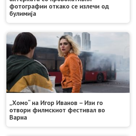
фотографии откако се излечи од
булимија
„Хомо“ на Игор Иванов – Изи го
отвори филмскиот фестивал во
Варна