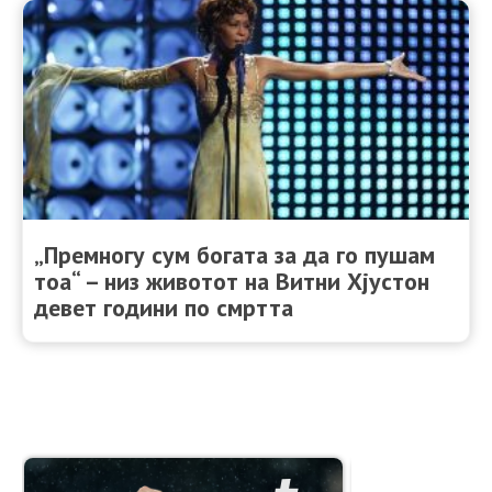
„Премногу сум богата за да го пушам
тоа“ – низ животот на Витни Хјустон
девет години по смртта