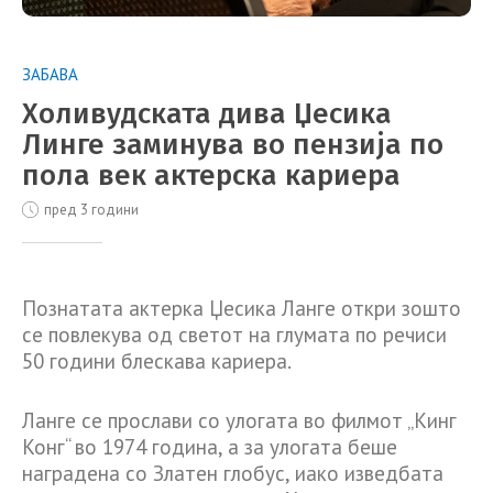
ЗАБАВА
Холивудската дива Џесика
Линге заминува во пензија по
пола век актерска кариера
пред 3 години
Познатата актерка Џесика Ланге откри зошто
се повлекува од светот на глумата по речиси
50 години блескава кариера.
Ланге се прослави со улогата во филмот „Кинг
Конг“ во 1974 година, а за улогата беше
наградена со Златен глобус, иако изведбата