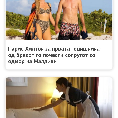
Парис Хилтон за првата годишнина
од бракот го почести сопругот со
одмор на Малдиви