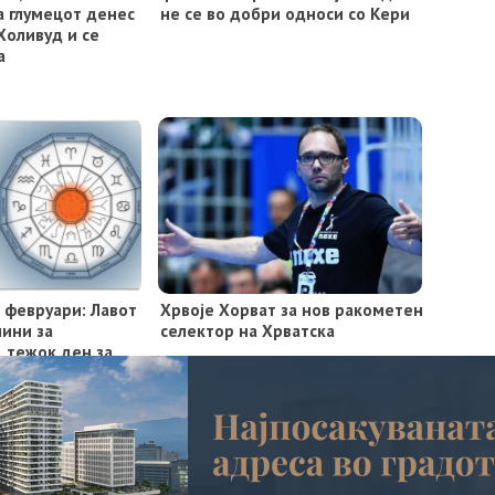
а глумецот денес
не се во добри односи со Кери
Холивуд и се
а
 февруари: Лавот
Хрвоје Хорват за нов ракометен
чини за
селектор на Хрватска
, тежок ден за
МАРКЕТИНГ
КОНТАКТ
ИМПРЕСУМ