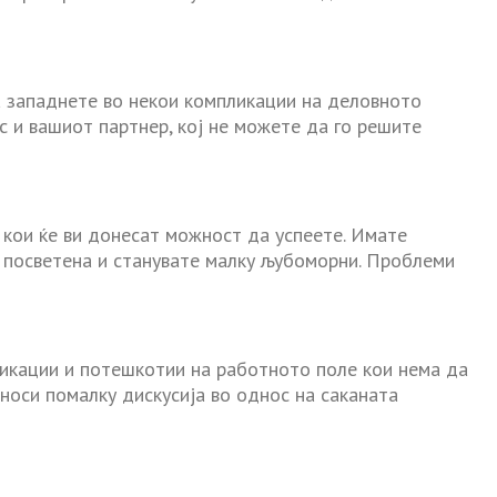
а западнете во некои компликации на деловното
с и вашиот партнер, кој не можете да го решите
кои ќе ви донесат можност да успеете. Имате
о посветена и станувате малку љубоморни. Проблеми
ликации и потешкотии на работното поле кои нема да
носи помалку дискусија во однос на саканата