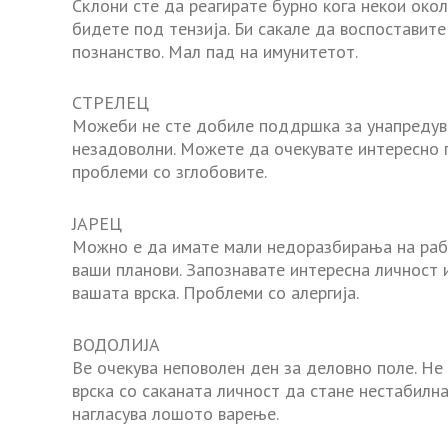
Склони сте да реагирате бурно кога некои око
бидете под тензија. Би сакале да воспоставите 
познанство. Мал пад на имунитетот.
СТРЕЛЕЦ
Можеби не сте добиле поддршка за унапредува
незадоволни. Можете да очекувате интересно п
проблеми со зглобовите.
ЈАРЕЦ
Можно е да имате мали недоразбирања на рабо
ваши планови. Запознавате интересна личност 
вашата врска. Проблеми со алергија.
ВОДОЛИЈА
Ве очекува неповолен ден за деловно поле. Не
врска со саканата личност да стане нестабилна
нагласува лошото варење.