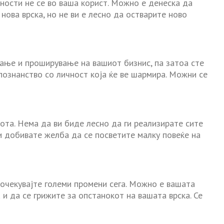
лности не се во ваша корист. Можно е денеска да
нова врска, но не ви е лесно да остварите ново
ње и проширување на вашиот бизнис, па затоа сте
ознанство со личност која ќе ве шармира. Можни се
та. Нема да ви биде лесно да ги реализирате сите
и добивате желба да се посветите малку повеќе на
 очекувајте големи промени сега. Можно е вашата
 и да се грижите за опстанокот на вашата врска. Се