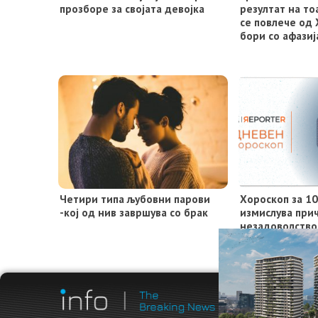
прозборе за својата девојка
резултат на то
се повлече од 
бори со афазиј
Четири типа љубовни парови
Хороскоп за 10
-кој од нив завршува со брак
измислува при
незадоволство
водолијата