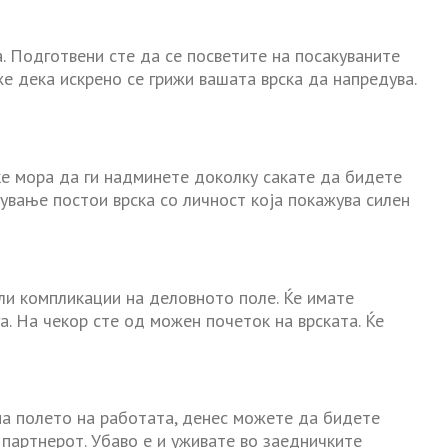
. Подготвени сте да се посветите на посакуваните
е дека искрено се грижи вашата врска да напредува.
ќе мора да ги надминете доколку сакате да бидете
ување постои врска со личност која покажува силен
и компликации на деловното поле. Ќе имате
а. На чекор сте од можен почеток на врската. Ќе
на полето на работата, денес можете да бидете
 партнерот. Убаво е и уживате во заедничките