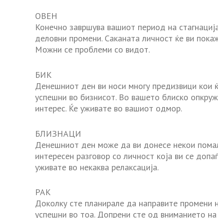
ОВЕН
Конечно завршува вашиот период на стагнација
деловни промени. Саканата личност ќе ви покаж
Можни се проблеми со видот.
БИК
Денешниот ден ви носи многу предизвици кои 
успешни во бизнисот. Во вашето блиско опкруж
интерес. Ќе уживате во вашиот одмор.
БЛИЗНАЦИ
Денешниот ден може да ви донесе некои помал
интересен разговор со личност која ви се допаѓ
уживате во некаква релаксација.
РАК
Доколку сте планирале да направите промени 
успешни во тоа. Допрени сте од вниманието на