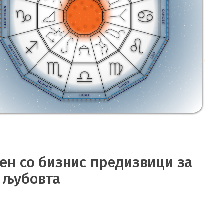
ен со бизнис предизвици за
о љубовта