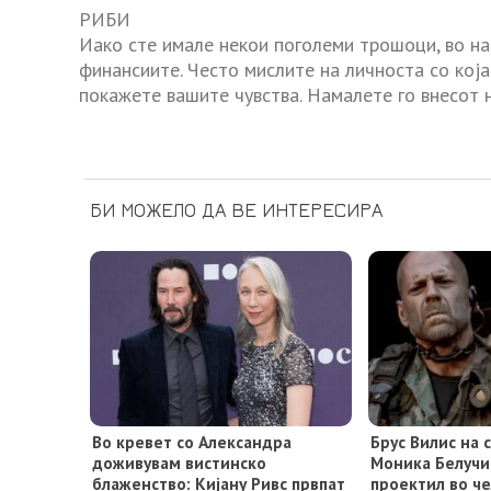
РИБИ
Иако сте имале некои поголеми трошоци, во н
финансиите. Често мислите на личноста со која
покажете вашите чувства. Намалете го внесот 
БИ МОЖЕЛО ДА ВЕ ИНТЕРЕСИРА
Во кревет со Александра
Брус Вилис на
доживувам вистинско
Моника Белучи
блаженство: Кијану Ривс првпат
проектил во че