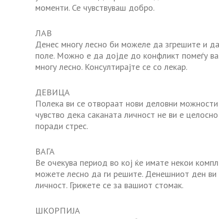
моменти. Се чувствуваш добро.
ЛАВ
Денес многу лесно би можеле да згрешите и д
поле. Можно е да дојде до конфликт помеѓу ва
многу лесно. Консултирајте се со лекар.
ДЕВИЦА
Полека ви се отвораат нови деловни можности 
чувство дека саканата личност не ви е целосн
поради стрес.
ВАГА
Ве очекува период во кој ќе имате некои комп
можете лесно да ги решите. Денешниот ден ви 
личност. Грижете се за вашиот стомак.
ШКОРПИЈА