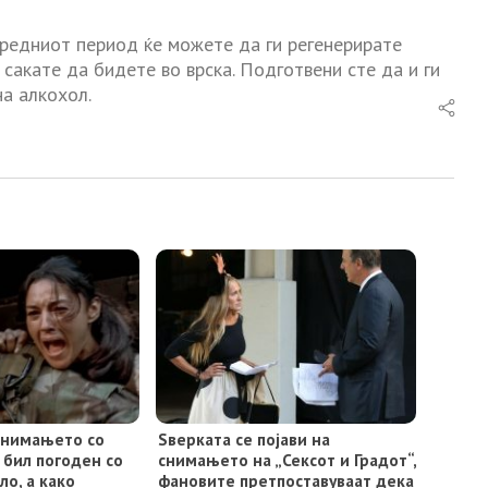
аредниот период ќе можете да ги регенерирате
 сакате да бидете во врска. Подготвени сте да и ги
на алкохол.
 снимањето со
Ѕверката се појави на
 бил погоден со
снимањето на „Сексот и Градот“,
ло, а како
фановите претпоставувaат дека