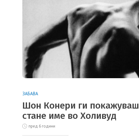
ЗАБАВА
Шон Конери ги покажуваше
стане име во Холивуд
пред 6 години