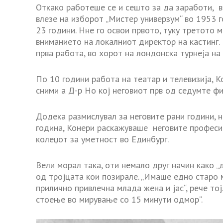
Откако работеше се и сешто за да заработи, в
влезе на изборот „Мистер универзум“ во 1953 
23 години. Нне го освои првото, туку третото 
вниманието на локалниот директор на кастинг.
прва работа, во хорот на лондонска турнеја на S
По 10 години работа на театар и телевизија, К
сними а Д-р Но кој неговиот прв од седумте ф
Додека размислувал за неговите рани години, 
година, Конери раскажуваше неговите професии
колеџот за уметност во Единбург.
Вели морал така, оти немало друг начин како „д
од тројцата кои позирале. „Имаше едно старо 
прилично привлечна млада жена и јас“, рече то
стоење во мирување со 15 минути одмор“.