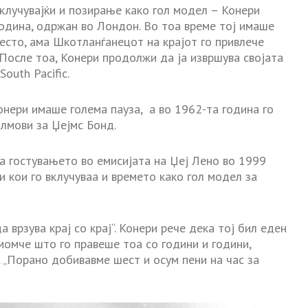
клучувајќи и позирање како гол модел – Конери
година, одржан во Лондон. Во тоа време тој имаше
место, ама Шкотланѓанецот на крајот го привлече
 После тоа, Конери продолжи да ја извршува својата
outh Pacific.
онери имаше голема пауза, а во 1962-та година го
илмови за Џејмс Бонд.
на гостувањето во емисијата на Џеј Лено во 1999
 кои го вклучуваа и времето како гол модел за
а врзува крај со крај“. Конери рече дека тој бил еден
момче што го правеше тоа со години и години,
ј. „Порано добивавме шест и осум пени на час за