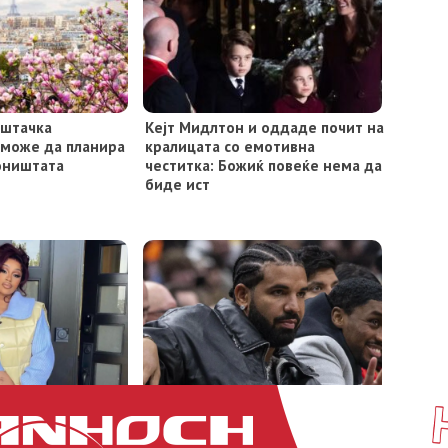
ештачка
Кејт Мидлтон и оддаде почит на
 може да планира
кралицата со емотивна
оништата
честитка: Божиќ повеќе нема да
биде ист
 Би ги изненади
Маж провалил во станот на
жа на лицето
раперот Дрејк, тврдел дека му е