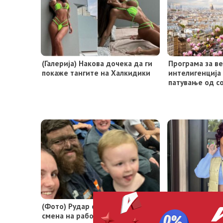
(Галерија) Накова дочека да ги
Програма за в
покаже тангите на Халкидики
интелигенција
патување од с
(Фото) Рудар откако завршил со
(Видео) Карди
смена на работа одма го однел
сите со тетова