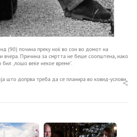
нд (90) почина преку ноќ во сон во домот на
Си вчера. Причина за смртта не беше соопштена, иако
 бил „лошо веќе некое време“.
ја што допрва треба да се планира во ковид-услови.