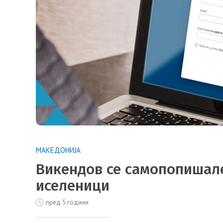
МАКЕДОНИЈА
Викендов се самопопишале
иселеници
пред 5 години