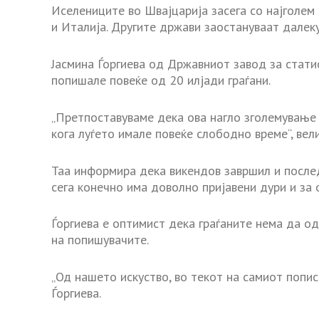
Иселениците во Швајцарија засега со најголем 
и Италија. Другите држави заостануваат далеку
Јасмина Ѓоргиева од Државниот завод за стати
попишале повеќе од 20 илјади граѓани.
„Претпоставуваме дека ова нагло зголемување 
кога луѓето имале повеќе слободно време“, вели
Таа информира дека викендов завршил и после
сега конечно има доволно пријавени дури и за
Ѓоргиева е оптимист дека граѓаните нема да о
на попишувачите.
„Од нашето искуство, во текот на самиот попис
Ѓоргиева.