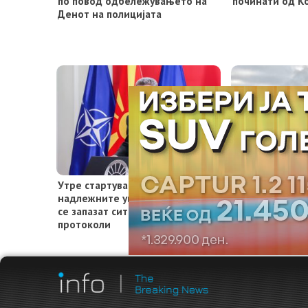
по повод одбележувањето на
починати од К
Денот на полицијата
Утре стартува пописот,
ВМРО-ДПМНЕ: 
надлежните уверуваат дека ќе
половина мили
се запазат сите здравствени
општина Арачи
протоколи
скандалозно