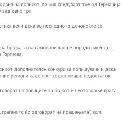
одзив на пописот, по нив следуваат тие од Германија
 зад овие три.
стика вели дека во последното деноноќие се
на бројката на самопопишани е поради викендот,
 Ѓоргиева.
дниот дополнителен конкурс за попишувачи и дека
 оние региони каде претходно имаше недостаток.
дговорат на повиците за бојкот и неотоврање врата
, граѓаните ќе одговорат на прашањата“, вели