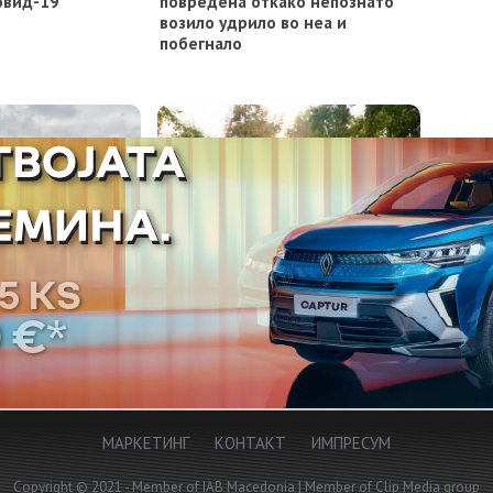
овид-19
повредена откако непознато
возило удрило во неа и
побегнало
Доделувањето
Утре променливо облачно
он евра само на
време, од сабота снег на
ново е
планините
МАРКЕТИНГ
КОНТАКТ
ИМПРЕСУМ
Copyright © 2021 - Member of IAB Macedonia | Member of Clip Media group