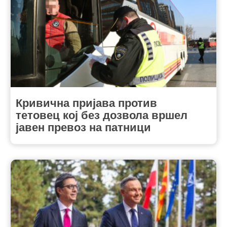
Кривична пријава против
тетовец кој без дозвола вршел
јавен превоз на патници