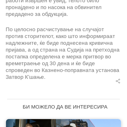
работи извршен е увид, телото било
пронајдено и по насока на обвинител
предадено за обдукција.
По целосно расчистување на случајот
против сторителот, како што информираат
надлежните, ќе биде поднесена кривична
пријава, а од страна на Судија на претходна
постапка определена е мерка притвор во
времетраење од 30 дена и ќе биде
спроведен во Казнено-поправната установа
Затвор К’шање.
БИ МОЖЕЛО ДА ВЕ ИНТЕРЕСИРА