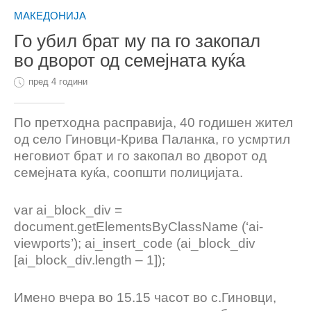
МАКЕДОНИЈА
Го убил брат му па го закопал
во дворот од семејната куќа
пред 4 години
По претходна расправија, 40 годишен жител
од село Гиновци-Крива Паланка, го усмртил
неговиот брат и го закопал во дворот од
семејната куќа, соопшти полицијата.
var ai_block_div =
document.getElementsByClassName (‘ai-
viewports’); ai_insert_code (ai_block_div
[ai_block_div.length – 1]);
Имено вчера во 15.15 часот во с.Гиновци,