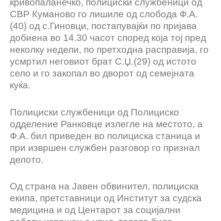
кривопаланечко, полициски службеници од
СВР Куманово го лишиле од слобода Ф.А.
(40) од с.Гиновци, постапувајќи по пријава
добиена во 14.30 часот според која тој пред
неколку недели, по претходна расправија, го
усмртил неговиот брат С.Џ.(29) од истото
село и го закопал во дворот од семејната
куќа.
Полициски службеници од Полициско
одделение Ранковце излегле на местото, а
Ф.А. бил приведен во полициска станица и
при извршен службен разговор го признал
делото.
Од страна на Јавен обвинител, полициска
екипа, претставници од Институт за судска
медицина и од Центарот за социјални