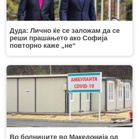
Дуда: Лично ќе се заложам да се
реши прашањето ако Софија
повторно каже „не“
Во болниците во Македонија од