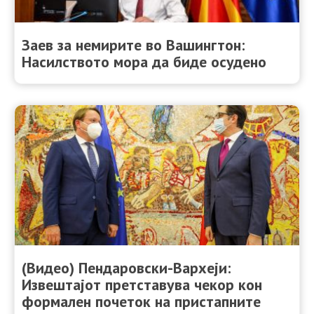
Заев за немирите во Вашингтон:
Насилството мора да биде осуденo
(Видео) Пендаровски-Вархеји:
Извештајот претставува чекор кон
формален почеток на пристапните