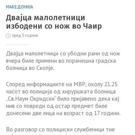
МАКЕДОНИЈА
Двајца малолетници
избодени со нож во Чаир
пред 5 години
Двајца малолетници со убодни рани од нож
вчера биле примени во поранешна градска
болница во Скопје.
Според информациите на МВР, околу 21.25
часот во полиција од хируршката болница
„Св.Наум Охридски“ било пријавено дека кај
нив со повреди од остар предмет биле
донесени две лица на возраст од 17 години.
Во разговор со полициски службеници тие