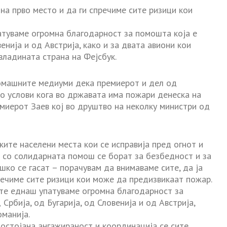
на прво место и да ги спречиме сите ризици кои
атуваме огромна благодарност за помошта која е
венија и од Австрија, како и за двата авиони кои
владината страна на Фејсбук.
омашните медиуми дека премиерот и дел од
о услови кога во државата има пожари денеска на
емиерот Заев кој во друштво на неколку министри од
ите населени места кои се исправија пред огнот и
 со солидарната помош се борат за безбедност и за
шко се гасат – порачувам да внимаваме сите, да ја
речиме сите ризици кои може да предизвикаат пожар.
ште еднаш упатуваме огромна благодарност за
 Србија, од Бугарија, од Словенија и од Австрија,
оманија.
постојана ангажираност и координација се сите