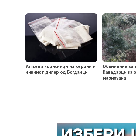
Уапсени корисници на хероин и
Обвинение за т
нивниот дилер од Богданци
Кавадарци за 
марихуана