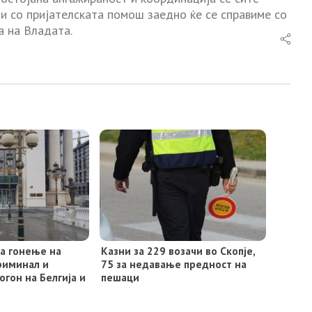
 и со пријателската помош заедно ќе се справиме со
а на Владата.
за гонење на
Казни за 229 возачи во Скопје,
риминал и
75 за недавање предност на
огон на Белгија и
пешаци