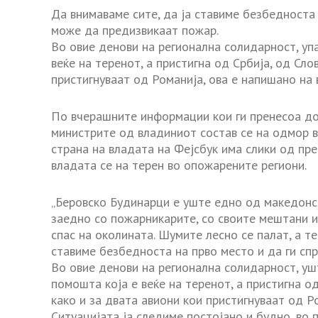
Да внимаваме сите, да ја ставиме безбедноста 
може да предизвикаат пожар.
Во овие денови на регионална солидарност, уп
веќе на теренот, а пристигна од Србија, од Сло
пристигнуваат од Романија, ова е напишано на 
По вчерашните информации кои ги пренесоа д
министрите од владиниот состав се на одмор в
страна на владата на Фејсбук има слики од пр
владата се на терен во опожарените региони.
„Беровско Будинарци е уште едно од македонск
заедно со пожарникарите, со своите мештани и
спас на околината. Шумите лесно се палат, а те
ставиме безбедноста на прво место и да ги сп
Во овие денови на регионална солидарност, у
помошта која е веќе на теренот, а пристигна од
како и за двата авиони кои пристигнуваат од Р
Ситуацијата ја следиме постојано и будно, во 