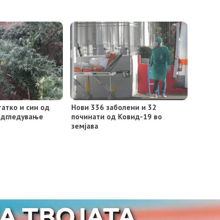
атко и син од
Нови 336 заболени и 32
одгледување
починати од Ковид-19 во
земјава