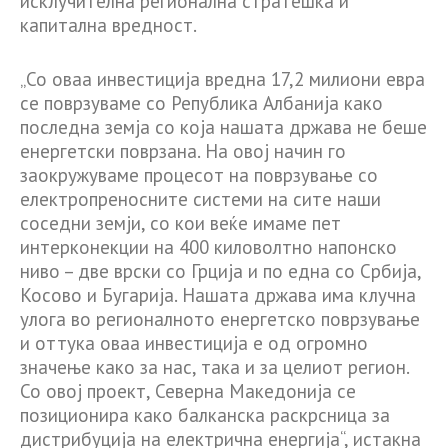
исклучителна регионална стратешка и
капитална вредност.
„Со оваа инвестиција вредна 17,2 милиони евра
се поврзуваме со Република Албанија како
последна земја со која нашата држава не беше
енергетски поврзана. На овој начин го
заокружуваме процесот на поврзување со
електропреносните системи на сите наши
соседни земји, со кои веќе имаме пет
интерконекции на 400 киловолтно напонско
ниво – две врски со Грција и по една со Србија,
Косово и Бугарија. Нашата држава има клучна
улога во регионалното енергетско поврзување
и оттука оваа инвестиција е од огромно
значење како за нас, така и за целиот регион.
Со овој проект, Северна Македонија се
позиционира како балканска раскрсница за
дистрибуција на електрична енергија“, истакна