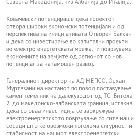
Северна Македонија, низ Албанија до Италија.
Ковачевски потенцираше дека проектот
отвора широки економски потенцијали и од
перспектива на иницијативата Отворен Балкан
и дека со инвестирање во капитални проекти
во електро енергетската мрежа, ги поврзуваме
економиите на земјите од регионот со нов
потенцијал за натамошен развој.
Генералниот директор на АД МЕПСО, Орхан
Муртезани на настанот по повод поставување
камен темелник на далекуводот од ТС „Битола
2” до македонско-албанската граница, истакна
дека со оваа инвестиција се заокружува
електроенергетското поврзување со сите наши
соседи што ќе овозможи поголема сигурност и
стабилност на нашиот електроенергетски