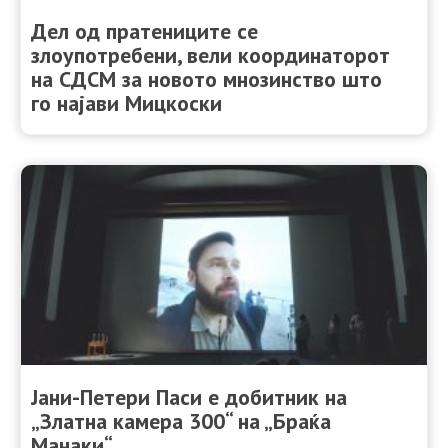
Дел од пратениците се
злоупотребени, вели координаторот
на СДСМ за новото мнозинство што
го најави Мицкоски
Јани-Петери Паси е добитник на
„Златна камера 300“ на „Браќа
Манаки“