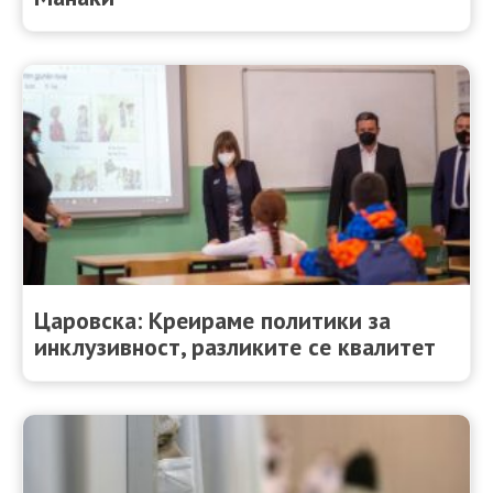
Царовска: Креираме политики за
инклузивност, разликите се квалитет