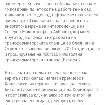
премиерот Ковачевски во обраќањето со кое
го поздрави почетокот на работите на овој
далновод, кој е дел од најголемиот капитален
проект од 50 милиони евра во преносната
енергетска мрежа за интерконекција на
Северна Македонија со Албанија, кој меѓу
другото, ја опфаќа и изградбата на
трансформаторската станица во близина на
Охрид која започна во август 2021 година, како
и проширување на 400/110 киловолтна
трансформаторска станица „Битола 2“.
Во сферата на целата електроенергетска
верига исток-запад, нагласи премиерот
Ковачевски, интерконективниот далекувод
Битола-Елбасан е реализација на Коридорот 8
и претставува клучна алка во транзитот на
електрична енергија од Бугарија, преку