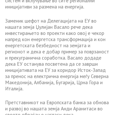
систем и вклучување во сите регионални
иницијативи за размена на енергија.
Заменик шефот на Делегацијата на ЕУ во
нашата земја Џулијан Васало рече дека
инвестирањето во проекти како овој е чекор
напред кон енергетска трансформација и кон
енергетската безбедност на земјата и
регионот и дека е добар пример за поврзаност
и прекугранична соработка. Васало додаде
дека ЕУ останува посветена да се заврши
иницијативата на ЕУ за коридор Исток-Запад
за пренос на електрична енергија меѓу Северна
Македонија, Албанија, Бугарија, Црна Гора и
Италија.
Претставникот на Европската банка за обнова
и развој во нашата земја Анди Аранитаси во
своето обраќање нагласи дека