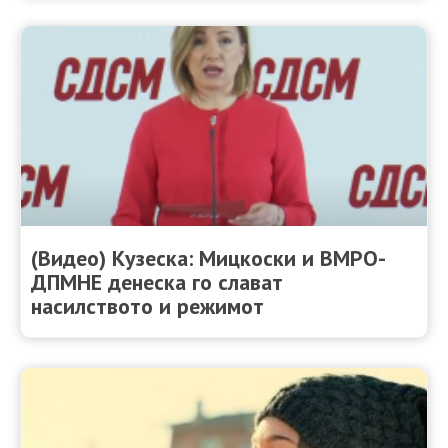
(Видео) Кузеска: Мицкоски и ВМРО-
ДПМНЕ денеска го слават
насилството и режимот