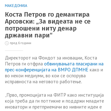
МАКЕДОНИЈА
Коста Петров го демантира
Арсовски: „За видеата не се
потрошени ниту денар
државни пари“
пред 6 години
Директорот на Фондот за иновации, Коста
Петров ги отфрла
обвинувањата пласирани на
прес-конференцијата на ВМРО ДПМНЕ
како и
во некои медиуми, во кои се оспорува
исправноста на неговото работење.
„Прво, промоцијата на ФИТР како институција
која треба да ги поттикне и поддржи младите
иноватори и претприемачи во нивните идеи е