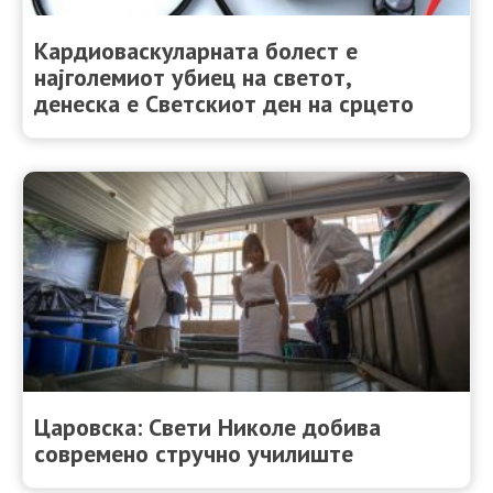
Кардиоваскуларната болест е
најголемиот убиец на светот,
денеска е Светскиот ден на срцето
Царовска: Свети Николе добива
современо стручно училиште