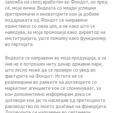
заложба на секој вработен во Фондот, но пред
сé, моја лична. Видеата со млади успешни
претприемачи и иноваторите кои ја добиле
поддршката од Фондот се направени
единствено со оваа цел, а не како што се
наведува, за моја промоција како директор на
институцијата, уште помалку како функционер
во партијата.
Видеата се направени во моја продукција, а за
нив не е потрошен ниту денар државни пари,
што лесно може да се провери со увид во
фактурите на Фондот. Истите не се
реализирани во рамките на договорите со
маркетинг агенциите кои се споменуваат, за
кои дополнително информирам дека се
договори кои јас ги наследив од претходното
раководство по моето доаѓање на функцијата.
Договорите се направени во септември