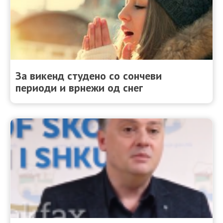
За викенд студено со сончеви
периоди и врнежи од снег