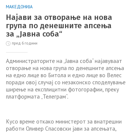
МАКЕДОНИЈА
Најави за отворање на нова
група по денешните апсења
за „Јавна соба“
пред 6 години
Администраторите на „Јавна соба“ најавуваат
отворање на нова група по денешните апсења
на едно лице во Битола и едно лице во Велес
поради овој случај со незаконско споделување
ширење на експлицитни фотогорафии, преку
платформата „Телеграм“.
Кусо време откако министерот за внатрешни
работи Оливер Спасовски јави за апсењата,