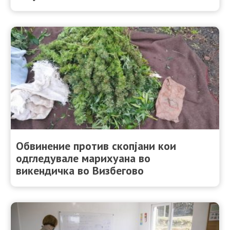
Обвинение против скопјани кои
одгледувале марихуана во
викендичка во Визбегово