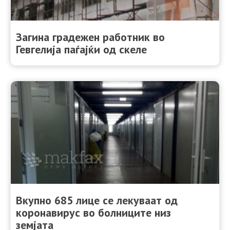
Загина градежен работник во
Гевгелија паѓајќи од скеле
Вкупно 685 лице се лекуваат од
коронавирус во болниците низ
земјата