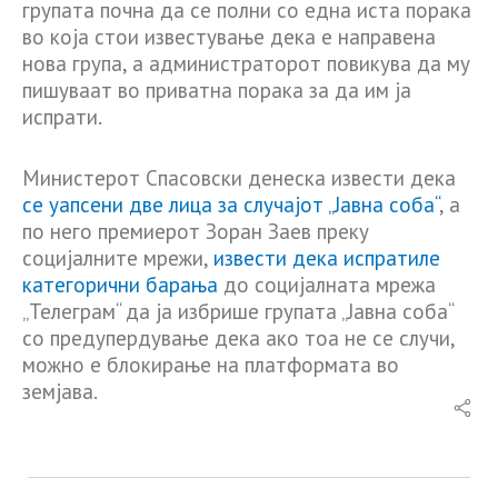
групата почна да се полни со една иста порака
во која стои известување дека е направена
нова група, а администраторот повикува да му
пишуваат во приватна порака за да им ја
испрати.
Министерот Спасовски денеска извести дека
се уапсени две лица за случајот „Јавна соба“
, а
по него премиерот Зоран Заев преку
социјалните мрежи,
извести дека испратиле
категорични барања
до социјалната мрежа
„Телеграм“ да ја избрише групата „Јавна соба“
со предупердување дека ако тоа не се случи,
можно е блокирање на платформата во
земјава.