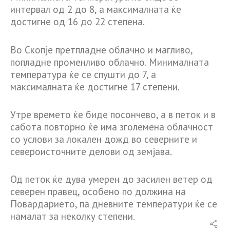
интервал од 2 до 8, а максималната ќе
достигне од 16 до 22 степена.
Во Скопје претпладне облачно и магливо,
попладне променливо облачно. Минималната
температура ќе се спушти до 7, а
максималната ќе достигне 17 степени.
Утре времето ќе биде посончево, а в петок и в
сабота повторно ќе има зголемена облачност
со услови за локален дожд во северните и
североисточните делови од земјава.
Од петок ќе дува умерен до засилен ветер од
северен правец, особено по должина на
Повардарието, па дневните температури ќе се
намалат за неколку степени.