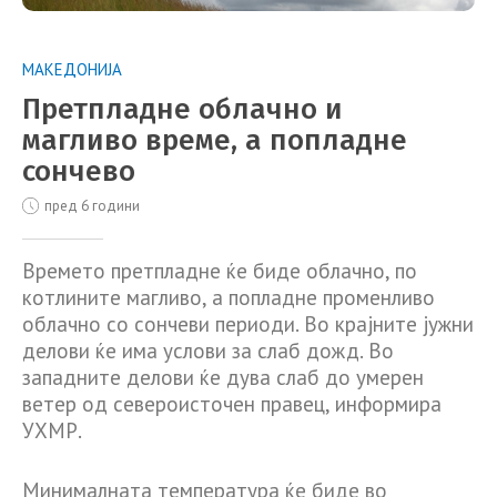
МАКЕДОНИЈА
Претпладне облачно и
магливо време, а попладне
сончево
пред 6 години
Времето претпладне ќе биде облачно, по
котлините магливо, а попладне променливо
облачно со сончеви периоди. Во крајните јужни
делови ќе има услови за слаб дожд. Во
западните делови ќе дува слаб до умерен
ветер од североисточен правец, информира
УХМР.
Минималната температура ќе биде во