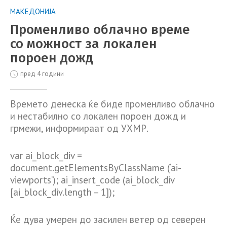
МАКЕДОНИЈА
Променливо облачно време
со можност за локален
пороен дожд
пред 4 години
Времето денеска ќе биде прoменливо облачно
и нестабилно со локален пороен дожд и
грмежи, информираат од УХМР.
var ai_block_div =
document.getElementsByClassName (‘ai-
viewports’); ai_insert_code (ai_block_div
[ai_block_div.length – 1]);
Ќе дува умерен до засилен ветер од северен