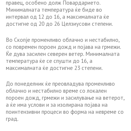
правец, особено долж Повардарието.
Минималната температура ќе биде во
интервал од 12 до 16, а максималната ќе
достигне од 20 до 26 Целзиусови степени.
Во Скопје променливо облачно и нестабилно,
со повремен пороен дожд и појава на грмежи.
Ќе дува засилен северен ветер. Минималната
температура ќе се спушти до 16, а
максималната ќе достигне 23 степени.
До понеделник ќе преовладува променливо
облачно и нестабилно време со локален
пороен дожд, грмежи и засилување на ветерот,
а ќе има услови и за изолирана појава на
поинтензивни процеси во форма на невреме со
град.