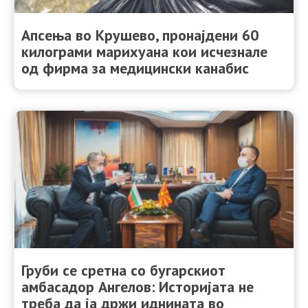
Апсења во Крушево, пронајдени 60
килограми марихуана кои исчезнале
од фирма за медицински канабис
Груби се сретна со бугарскиот
амбасадор Ангелов: Историјата не
треба да ја држи иднината во