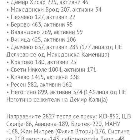
• Демир Хисар 225, активни 45
• Македонски Брод 207, активни 34
• Пехчево 127, активни 22
• Берово 463, активни 95
• Валандово 269, активни 59
• Виница 425, активни 106
• Делчево 637, активни 285 (177 лица од ПЕ
Делчево се од Македонска Каменица)
• Кратово 180, активни 25
• Свети Николе 1004, активни 171
• Кичево 1495, активни 338
• Ресен 582, активни 162
• Неготино 899, активни 374 (143 лица од ПЕ
Неготино се жители на Демир Капија)
Направените 2827 теста се преку: ИЈЗ-852, ЦЈЗ
Скопје-86, Авицена-189, Биотек-220, МАНУ
-168, Жан Митрев (Филип Втори)-176, Систина
со PCR метода -143, лабораторија Лаор –48,