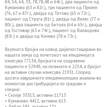
84, 54, 64, 33, 78,78,48 и 64г.), два пациенти од
Куманово (63 и 82г.), три пациенти од Прилеп
(76, 67 и 87г.), двајца од Тетово (65 и 72г.),
пациент од Струга (81г.), двајца од Велес (77 и
80г.), два пациенти од Битола (64 и 65г.), двајца
од Гостивар (63 и 74г.), пациент од Валандово
(83г.) и двајца од Кичево (78 и 73г.).
Вкупната бројка на ковид дијагностицирани во
нашата земја од почетокот на епидемијата
изнесува 77134, бројката на оздравени
пациенти е 52949, на починати е 2254, а бројот
на активни случаи изнесува 21931. Според
досега завршените епидемиолошки анализи во
моментов дистрибуцијата по градови е
следна:
• Скопје 33313, активни 11713
• Куманово 4412, активни 613
• Дебар 585, активни 171