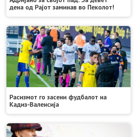
дена од Рајот заминав во Пеколот!
Расизмот го засени фудбалот на
Кадиз-Валенсија