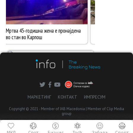
МАРКЕТИНГ
КОНТАКТ
ИМПРЕСУМ
Copyright © 2021 - Member of IAB Macedonia | Member of Clip Media
group
МКД
Свет
Бизнис
Tech
Забава
Спорт