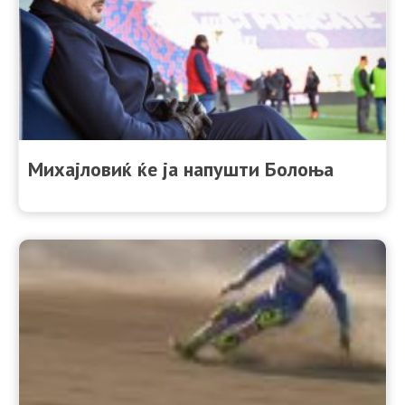
Михајловиќ ќе ја напушти Болоња