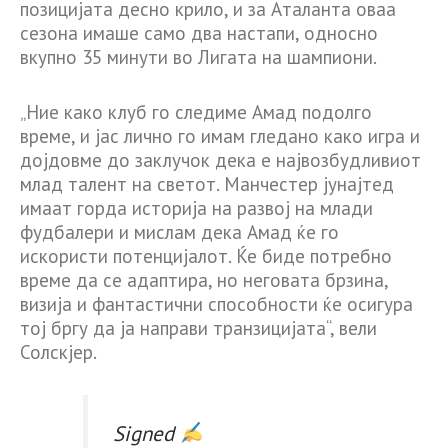
позицијата десно крило, и за Аталанта оваа
сезона имаше само два настапи, односно
вкупно 35 минути во Лигата на шампиони.
„Ние како клуб го следиме Амад подолго
време, и јас лично го имам гледано како игра и
дојдовме до заклучок дека е највозбудливиот
млад талент на светот. Манчестер јунајтед
имаат горда историја на развој на млади
фудбалери и мислам дека Амад ќе го
искористи потенцијалот. Ќе биде потребно
време да се адаптира, но неговата брзина,
визија и фантастични способности ќе осигура
тој бргу да ја направи транзицијата“, вели
Солскјер.
Signed