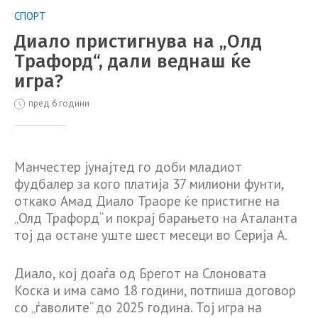
СПОРТ
Диало пристигнува на „Олд
Трафорд“, дали веднаш ќе
игра?
пред 6 години
Манчестер јунајтед го доби младиот
фудбалер за кого платија 37 милиони фунти,
откако Амад Диало Траоре ќе пристигне на
„Олд Трафорд“ и покрај барањето на Аталанта
тој да остане уште шест месеци во Серија А.
Диало, кој доаѓа од Брегот на Слоновата
Коска и има само 18 години, потпиша договор
со „ѓаволите“ до 2025 година. Тој игра на