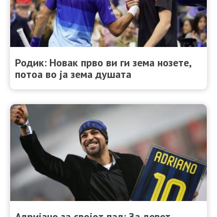
Родик: Новак прво ви ги зема нозете,
потоа во ја зема душата
Адријано за својот пад: За девет