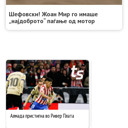
Шефовски! Жоан Мир го имаше
„најдоброто“ паѓање од мотор