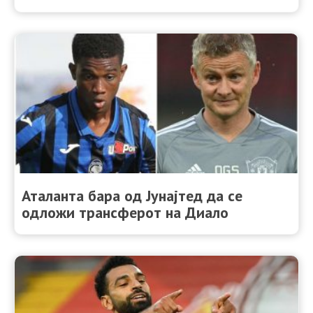
Аталанта бара од Јунајтед да се
одложи трансферот на Диало