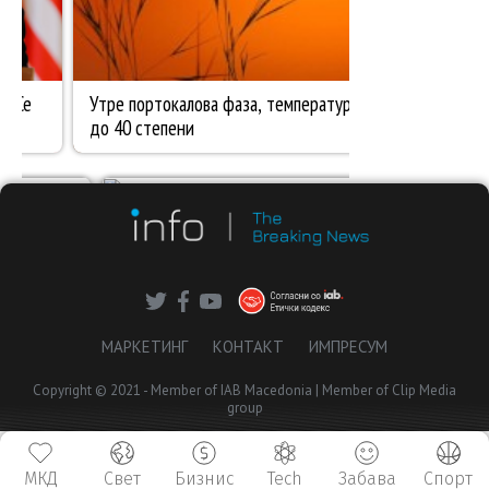
МАРКЕТИНГ
КОНТАКТ
ИМПРЕСУМ
Copyright © 2021 - Member of IAB Macedonia | Member of Clip Media
group
МКД
Свет
Бизнис
Tech
Забава
Спорт