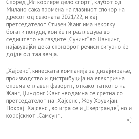
Според „Ил кориере дело спорт“, клубот од
Милано сака промена на главниот спонор на
дресот од сезоната 2021/22, и кај
претседателот Стивен Жанг има неколку
богати понуди, кои ќе ги разгледува во
седиштето на газдите „Сунинг“ во Нанџинг,
најавувајќи дека спонзорот речиси сигурно ќе
дојде од таа земја.
„Хајсенс“, кинеската компанија за дизајнирање,
производство и дистрибуција на електрична
опрема е главен фаворит, откако таткото на
Жанг, Џиндонг Жанг неодамна се сретна со
претседателот на „Хајсенс“, Жоу Хоуџијан.
Покрај „Хајсенс“, во игра се и „Евергранде“, но и
корејскиот „Самсунг“.