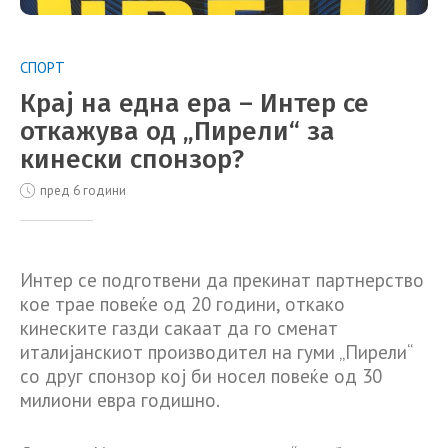
СПОРТ
Крај на една ера – Интер се
откажува од „Пирели“ за
кинески спонзор?
пред 6 години
Интер се подготвени да прекинат партнерство
кое трае повеќе од 20 години, откако
кинеските газди сакаат да го сменат
италијанскиот производител на гуми „Пирели“
со друг спонзор кој би носел повеќе од 30
милиони евра годишно.