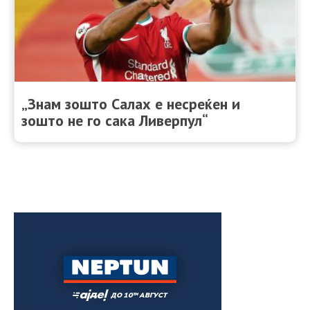
„Знам зошто Салах е несреќен и
зошто не го сака Ливерпул“