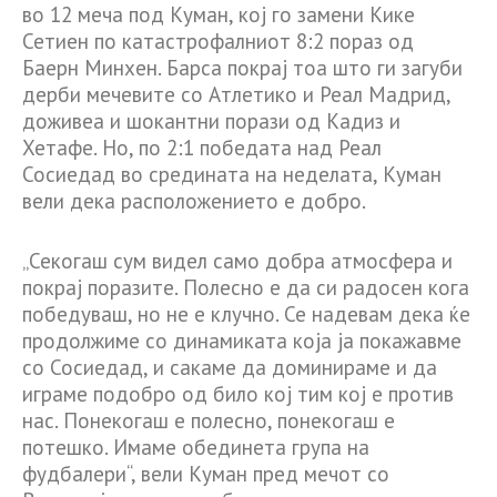
во 12 меча под Куман, кој го замени Кике
Сетиен по катастрофалниот 8:2 пораз од
Баерн Минхен. Барса покрај тоа што ги загуби
дерби мечевите со Атлетико и Реал Мадрид,
доживеа и шокантни порази од Кадиз и
Хетафе. Но, по 2:1 победата над Реал
Сосиедад во средината на неделата, Куман
вели дека расположението е добро.
„Секогаш сум видел само добра атмосфера и
покрај поразите. Полесно е да си радосен кога
победуваш, но не е клучно. Се надевам дека ќе
продолжиме со динамиката која ја покажавме
со Сосиедад, и сакаме да доминираме и да
играме подобро од било кој тим кој е против
нас. Понекогаш е полесно, понекогаш е
потешко. Имаме обединета група на
фудбалери“, вели Куман пред мечот со