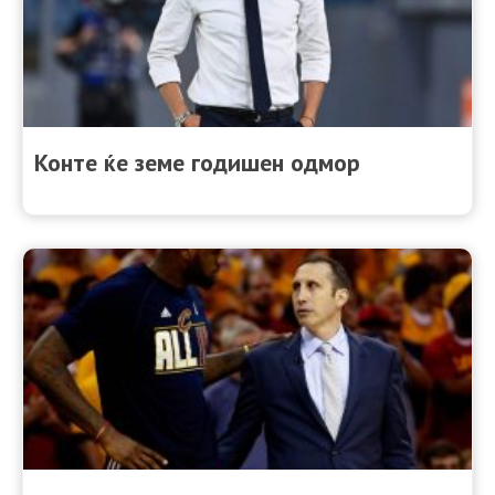
Конте ќе земе годишен одмор