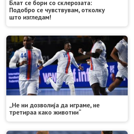
Блат се бори со склерозата:
Подобро се чувствувам, отколку
што изгледам!
„Не ни дозволија да играме, не
третираа како животни“