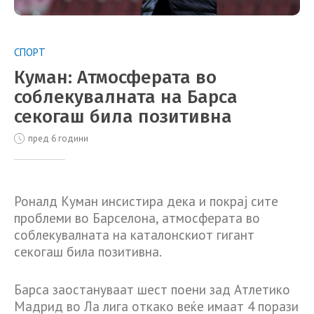
СПОРТ
Куман: Атмосферата во
соблекувалната на Барса
секогаш била позитивна
пред 6 години
Роналд Куман инсистира дека и покрај сите
проблеми во Барселона, атмосферата во
соблекувалната на каталонскиот гигант
секогаш била позитивна.
Барса заостануваат шест поени зад Атлетико
Мадрид во Ла лига откако веќе имаат 4 порази