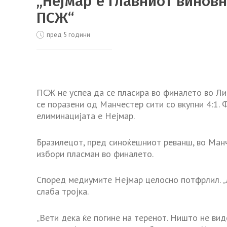
„Нејмар е главниот виновн
ПСЖ“
пред 5 години
ПСЖ не успеа да се пласира во финалето во Лиг
се поразени од Манчестер сити со вкупни 4:1. 
елиминацијата е Нејмар.
Бразилецот, пред синоќешниот реванш, во Манче
избори пласман во финалето.
Според медиумите Нејмар целосно потфрлил. „Ле
слаба тројка.
„Вети дека ќе погине на теренот. Ништо не ви