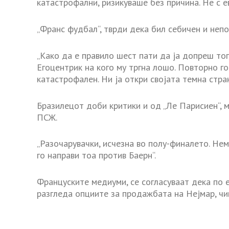
катастрофални, ризикуваше без причина. Не с ев
„Франс фудбал“, тврди дека бил себичен и неп
„Како да е правило шест пати да ја допреш топ
Егоцентрик на кого му тргна лошо. Повторно го
катастрофален. Ни ја откри својата темна стран
Бразилецот доби критики и од „Ле Парисиен“, 
ПСЖ.
„Разочарувачки, исчезна во полу-финалето. Нем
го направи тоа против Баерн“.
Француските медиуми, се согласуваат дека по 
разгледа опциите за продажбата на Нејмар, чии