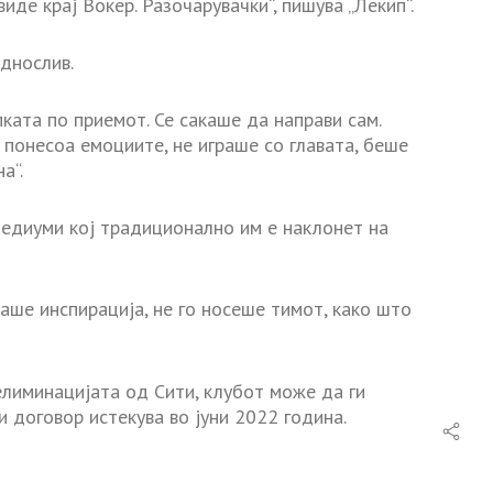
иде крај Вокер. Разочарувачки“, пишува „Лекип“.
однослив.
ката по приемот. Се сакаше да направи сам.
 понесоа емоциите, не играше со главата, беше
а“.
медиуми кој традиционално им е наклонет на
аше инспирација, не го носеше тимот, како што
елиминацијата од Сити, клубот може да ги
 договор истекува во јуни 2022 година.