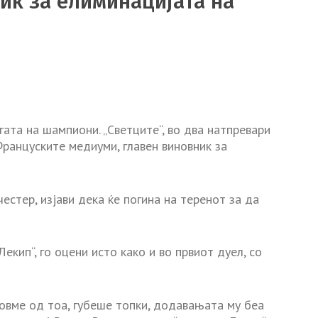
ик за елиминацијата на
ата на шампиони. „Светците“, во два натпревари
Француските медиуми, главен виновник за
стер, изјави дека ќе погина на теренот за да
кип“, го оцени исто како и во првиот дуел, со
довме од тоа, губеше топки, додавањата му беа