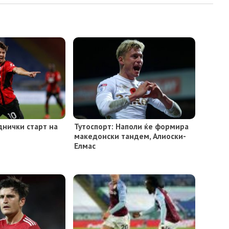
днички старт на
Тутоспорт: Наполи ќе формира
македонски тандем, Алиоски-
Елмас