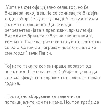
„Уште не сум официјално селектор, но ќе
бидам за некој ден. Не се сомневајте,бидејќи
дадов збор. Се чувствувам добро, чувствувам
голема одговорност. Да се води
репрезентацијата е предизвик, привилегија,
бидејќи го браните грбот на својата земја,
химната. Тоа е патриотскиот дух кој повторно
се раѓа. Сакам да направам нешто на што ќе
сме горди“, вели Пикси.
Тој исто така го коментираше поразот од
пенали од Шкотска по кој Србија не успеа да
се квалификува на Европското првенство оваа
година.
„Постојано зборуваме за таленти, за
потенцијалите кои ги имаме. Но, тоа треба да