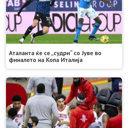
Аталанта ќе се „судри“ со Јуве во
финалето на Копа Италија