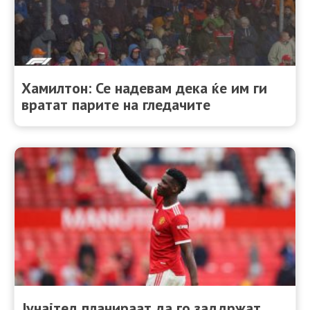
Хамилтон: Се надевам дека ќе им ги
вратат парите на гледачите
Јунајтед планираат да го заддржат