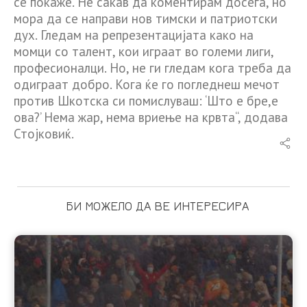
се покаже. Не сакав да коментирам досега, но
мора да се направи нов тимски и патриотски
дух. Гледам на репрезентацијата како на
момци со талент, кои играат во големи лиги,
професионалци. Но, не ги гледам кога треба да
одиграат добро. Кога ќе го погледнеш мечот
против Шкотска си помислуваш: ‘Што е бре,е
ова?’ Нема жар, нема вриење на крвта“, додава
Стојковиќ.
БИ МОЖЕЛО ДА ВЕ ИНТЕРЕСИРА