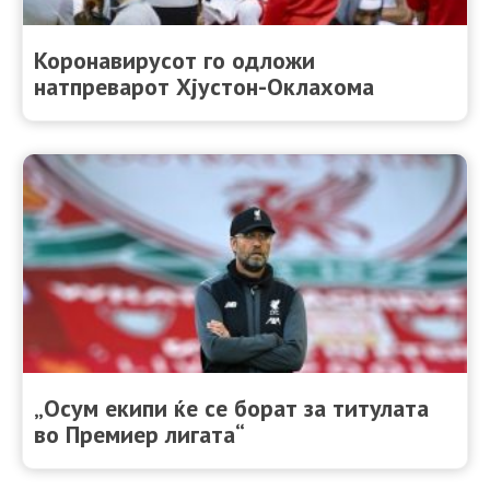
Коронавирусот го одложи
натпреварот Хјустон-Оклахома
„Осум екипи ќе се борат за титулата
во Премиер лигата“