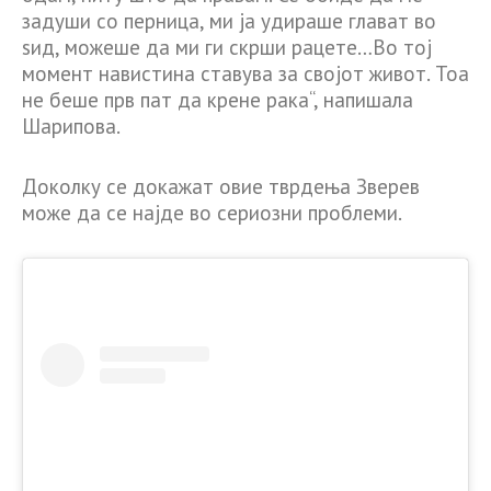
задуши со перница, ми ја удираше глават во
ѕид, можеше да ми ги скрши рацете…Во тој
момент навистина ставува за својот живот. Тоа
не беше прв пат да крене рака“, напишала
Шарипова.
Доколку се докажат овие тврдења Зверев
може да се најде во сериозни проблеми.