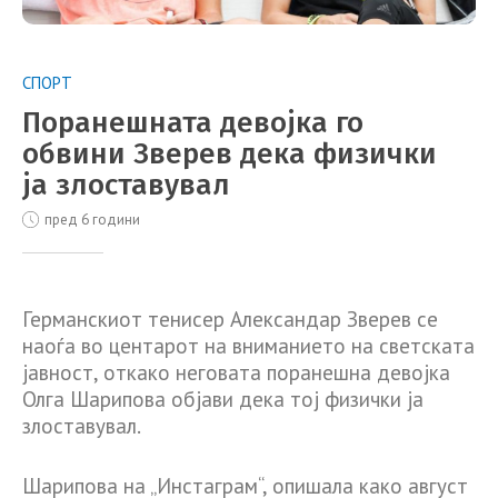
СПОРТ
Поранешната девојка го
обвини Зверев дека физички
ја злоставувал
пред 6 години
Германскиот тенисер Александар Зверев се
наоѓа во центарот на вниманието на светската
јавност, откако неговата поранешна девојка
Олга Шарипова објави дека тој физички ја
злоставувал.
Шарипова на „Инстаграм“, опишала како август