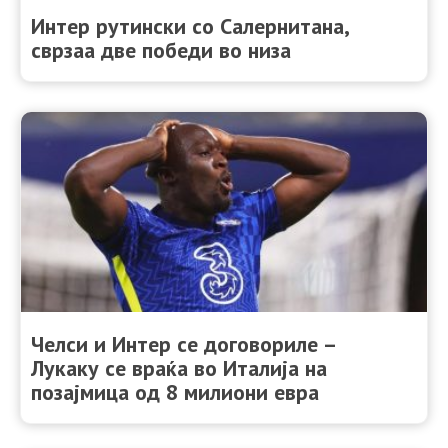
Интер рутински со Салернитана,
сврзаа две победи во низа
Челси и Интер се договориле –
Лукаку се враќа во Италија на
позајмица од 8 милиони евра