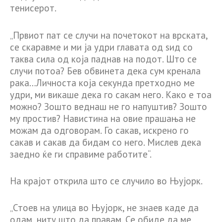
тенисерот.
„Првиот пат се случи на почетокот на врската,
се скаравме и ми ја удри главата од ѕид со
таква сила од која паднав на подот. Што се
случи потоа? Бев обвинета дека сум кренала
рака…Личноста која секунда претходно ме
удри, ми викаше дека го сакам него. Како е тоа
можно? Зошто веднаш не го напуштив? Зошто
му простив? Навистина на овие прашања не
можам да одговорам. Го сакав, искрено го
сакав и сакав да бидам со него. Мислев дека
заедно ќе ги справиме работите“.
На крајот открила што се случило во Њујорк.
„Стоев на улица во Њујорк, не знаев каде да
одам, ниту што да правам. Се обиде да ме