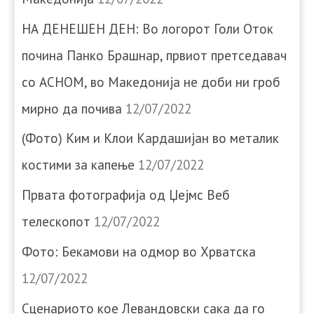
НА ДЕНЕШЕН ДЕН: Во логорот Голи Оток
почина Панко Брашнар, првиот претседавач
со АСНОМ, во Македонија не доби ни гроб
мирно да почива
12/07/2022
(Фото) Ким и Клои Кардашијан во металик
костими за капење
12/07/2022
Првата фотографија од Џејмс Веб
телескопот
12/07/2022
Фото: Бекамови на одмор во Хрватска
12/07/2022
Сценариото кое Левандовски сака да го