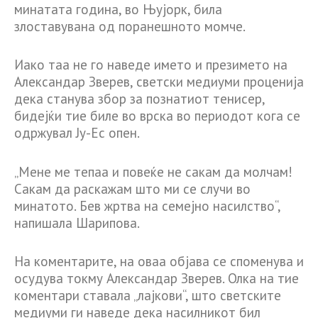
минатата година, во Њујорк, била
злоставувана од поранешното момче.
Иако таа не го наведе името и презимето на
Александар Зверев, светски медиуми проценија
дека станува збор за познатиот тенисер,
бидејќи тие биле во врска во периодот кога се
одржувал Ју-Ес опен.
„Мене ме тепаа и повеќе не сакам да молчам!
Сакам да раскажам што ми се случи во
минатото. Бев жртва на семејно насилство“,
напишала Шарипова.
На коментарите, на оваа објава се споменува и
осудува токму Александар Зверев. Олка на тие
коментари ставала „лајкови“, што светските
медиуми ги наведе дека насилникот бил