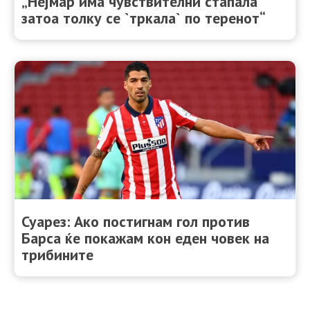
„Нејмар има чувствителни стапала
затоа толку се `тркала` по теренот“
Суарез: Ако постигнам гол против
Барса ќе покажам кон еден човек на
трибините