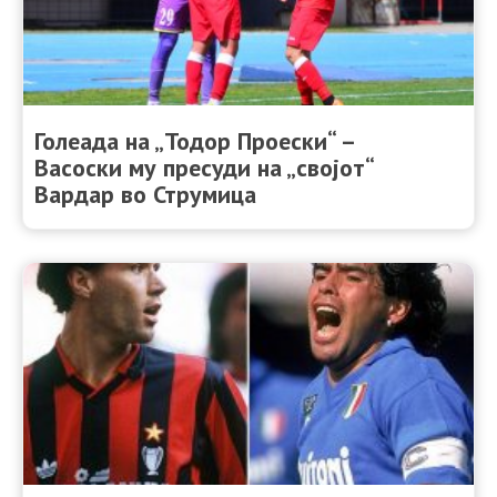
Голеада на „Тодор Проески“ –
Васоски му пресуди на „својот“
Вардар во Струмица