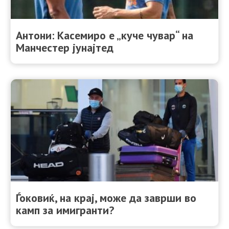
Антони: Касемиро е „куче чувар“ на
Манчестер јунајтед
Ѓоковиќ, на крај, може да заврши во
камп за имигранти?