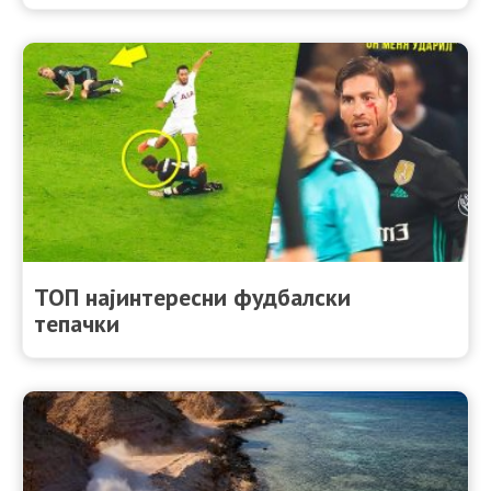
ТОП најинтересни фудбалски
тепачки