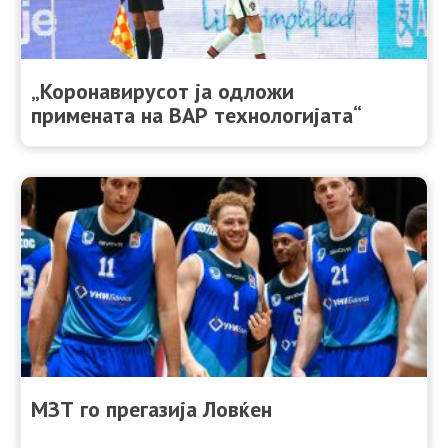
„Коронавирусот ја одложи
примената на ВАР технологијата“
МЗТ го прегазија Ловќен