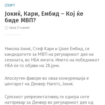
СПОРТ
Јокиќ, Кари, Ембид – Кој ќе
биде МВП?
пред 5 години
Никола Јокиќ, Стеф Кари и Џоел Ембид, се
кандидатите за МВП на регуларниот дел на
сезоната, во НБА лигата. Името на победникот
НБА ќе го објави на 28.јуни.
Апослутен фавори во оваа конкуренција е
центарот на Денвер Нагетс, Јокиќ.
Српскиот репрезентативец ги одигра сите
натпревар за Денвер во регуларниот дел од