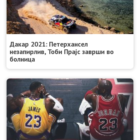
Дакар 2021: Петерхансел
незапирлив, Тоби Прајс заврши во
болница