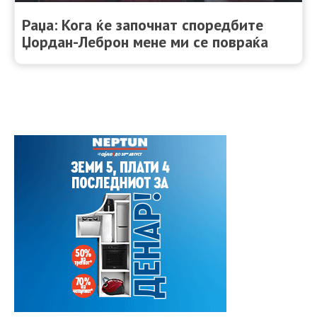
Раџа: Кога ќе започнат споредбите
Џордан-Леброн мене ми се повраќа