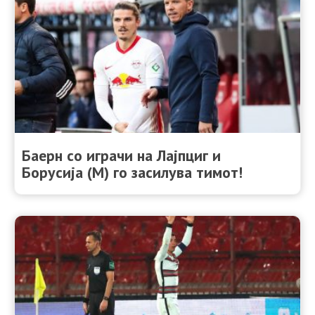
Баерн со играчи на Лајпциг и
Борусија (М) го засилува тимот!