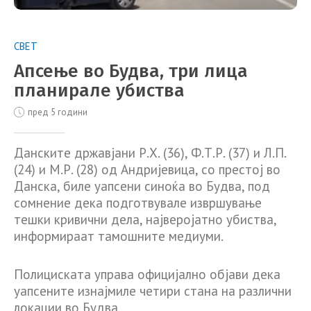
СВЕТ
Апсење во Будва, три лица
планирале убиства
пред 5 години
Данските државјани Р.Х. (36), Ф.Т.Р. (37) и Л.П.
(24) и М.Р. (28) од Андријевица, со престој во
Данска, биле уапсени синоќа во Будва, под
сомнение дека подготвувале извршување
тешки кривични дела, најверојатно убиства,
информираат тамошните медиуми.
Полициската управа официјално објави дека
уапсените изнајмиле четири стана на различни
локации во Будва.