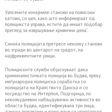
Уапсените изнајмиле станови на повисоки
катови, со цел, како што информираат од
полицикста управа, истите да имаат подобар
преглед за извршување кривични дела“.
Синоќа полицијата претресе неколку станови
во згради во центарот на градот, на
најфреквентните улици.
Полициските служби објаснуваат дека
криминалистичката полиција во Будва, преку
меѓународна полициска соработка со
полицијата на Кралството Данска и со
посредство на Интерпол, Подгорица, по
неколкудневни набљудувачки активности во
областа Будва, идентификувала три лица,
дански државјани и едно лице со црногорско