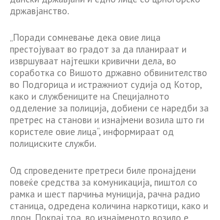
државјанство.
„Поради сомневање дека овие лица
престојуваат во градот за да планираат и
извршуваат најтешки кривични дела, во
соработка со Вишото државно обвинителство
во Подгорица и истражниот судија од Котор,
како и службениците на Специјалното
одделение за полиција, добиени се наредби за
претрес на станови и изнајмени возила што ги
користеле овие лица“, информираат од
полициските служби.
Од спроведените претреси биле пронајдени
повеќе средства за комуникација, пиштол со
рамка и шест парчиња муниција, рачна радио
станица, одредена количина наркотици, како и
дрон. Покрај тоа, во изнајменото возило е