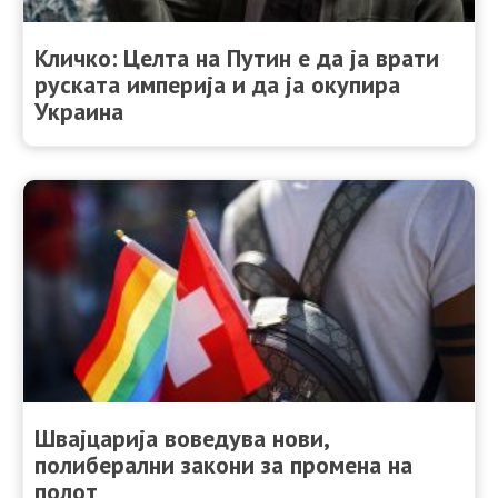
Кличко: Целта на Путин е да ја врати
руската империја и да ја окупира
Украина
Швајцарија воведува нови,
полиберални закони за промена на
полот