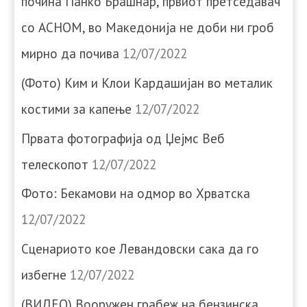
почина Панко Брашнар, првиот претседавач
со АСНОМ, во Македонија не доби ни гроб
мирно да почива
12/07/2022
(Фото) Ким и Клои Кардашијан во металик
костими за капење
12/07/2022
Првата фотографија од Џејмс Веб
телескопот
12/07/2022
Фото: Бекамови на одмор во Хрватска
12/07/2022
Сценариото кое Левандовски сака да го
избегне
12/07/2022
(ВИДЕО) Вооружен грабеж на бензинска