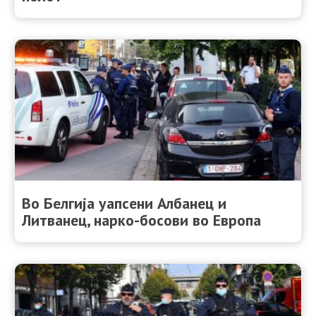
Во Белгија уапсени Албанец и
Литванец, нарко-босови во Европа