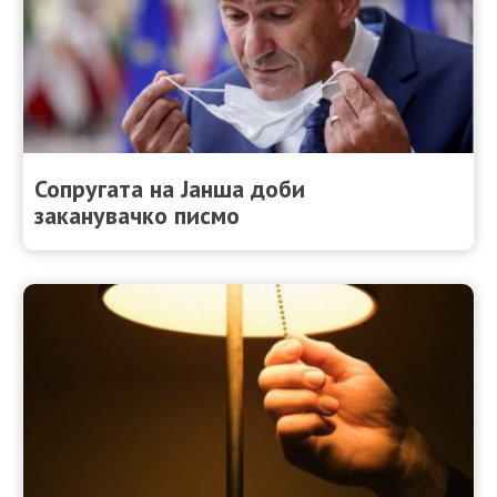
Сопругата на Јанша доби
заканувачко писмо