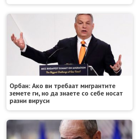
Орбан: Ако ви требаат мигрантите
земете ги, но да знаете со себе носат
разни вируси