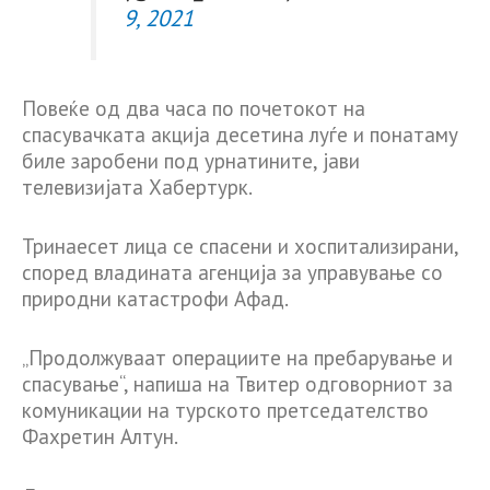
9, 2021
Повеќе од два часа по почетокот на
спасувачката акција десетина луѓе и понатаму
биле заробени под урнатините, јави
телевизијата Хабертурк.
Тринаесет лица се спасени и хоспитализирани,
според владината агенција за управување со
природни катастрофи Афад.
„Продолжуваат операциите на пребарување и
спасување“, напиша на Твитер одговорниот за
комуникации на турското претседателство
Фахретин Алтун.