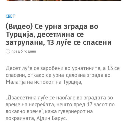
СВЕТ
(Видео) Се урна зграда во
Турција, десетмина се
затрупани, 13 луѓе се спасени
пред 5 години
Десет луѓе се заробени во урнатините, а 13 се
спасени, откако се урна деловна зграда во
Малатја на истокот на Турција,
„Дваесетина луѓе се наоѓале во зградата во
време на несреќата, нешто пред 17 часот по
локално време“, кажа гувернерот на
покраината, Ајдин Барус.