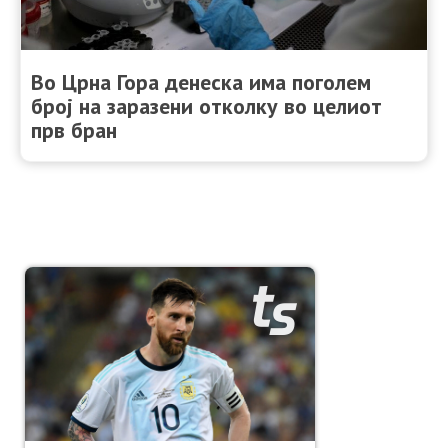
Во Црна Гора денеска има поголем
број на заразени отколку во целиот
прв бран