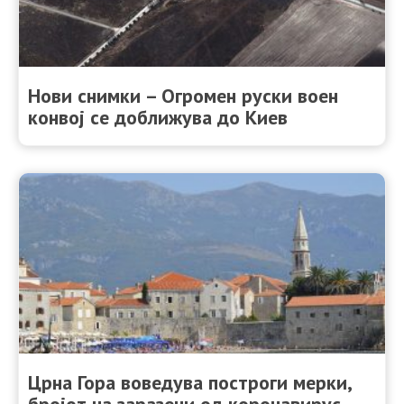
Нови снимки – Огромен руски воен
конвој се доближува до Киев
Црна Гора воведува построги мерки,
бројот на заразени од коронавирус