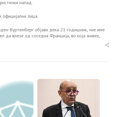
ристички напад.
и официјални лица.
ден-Вуртемберг објави дека 21-годишник, чие име
ел да влезе од соседна Франција, во која живее,