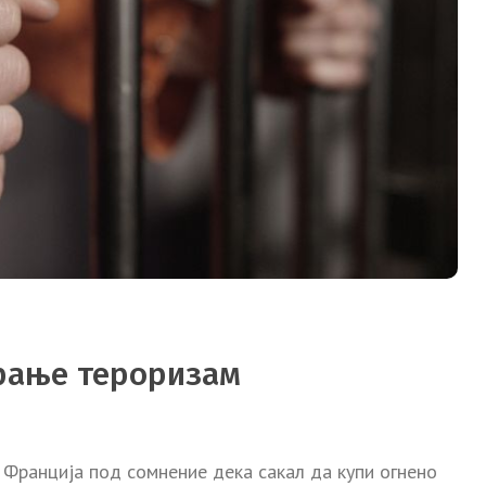
ирање тероризам
о Франција под сомнение дека сакал да купи огнено