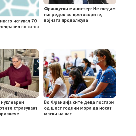
Француски министер: Не гледам
напредок во преговорите,
војната продолжува
икаго испукал 70
преправил во жена
в нуклеарен
Во Франција сите деца постари
ртите стравуваат
од шест години мора да носат
привлече
маски на час