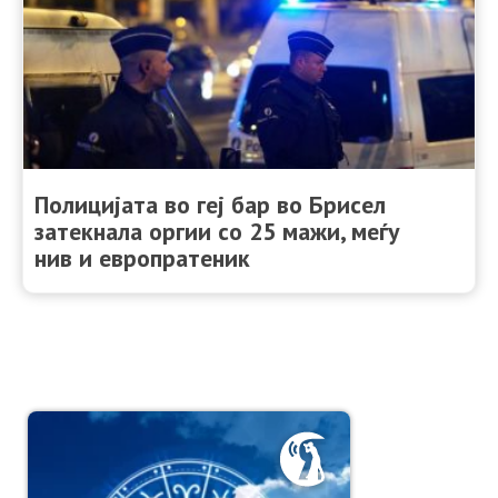
Полицијата во геј бар во Брисел
затекнала оргии со 25 мажи, меѓу
нив и европратеник