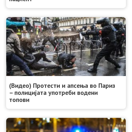
(Видео) Протести и апсења во Париз
– полицијата употреби водени
топови