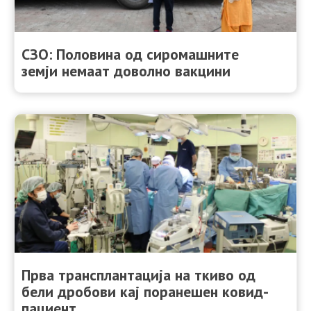
СЗО: Половина од сиромашните
земји немаат доволно вакцини
Прва трансплантација на ткиво од
бели дробови кај поранешен ковид-
пациент