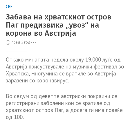
СВЕТ
Забава на хрватскиот остров
Паг предизвика „увоз“ на
корона во Австрија
пред 5 години
Откако минатата недела околу 19.000 луѓе од
Австрија присуствувале на музички фестивал во
Хрватска, многумина се вратиле во Австрија
заразени со коронавирус.
Во седум од деветте австриски покраини се
регистрирани заболени кои се вратиле од
хрватскиот остров Паг, а досега ги има повеќе
од 100.