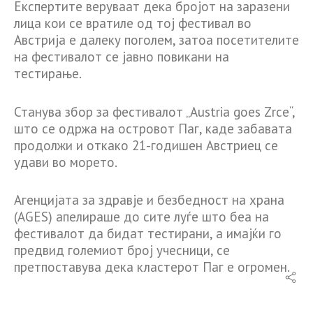
Експертите веруваат дека бројот на заразени
лица кои се вратиле од тој фестивал во
Австрија е далеку поголем, затоа посетителите
на фестивалот се јавно повикани на
тестирање.
Станува збор за фестивалот „Austria goes Zrce“,
што се одржа на островот Паг, каде забавата
продолжи и откако 21-годишен Австриец се
удави во морето.
Агенцијата за здравје и безбедност на храна
(AGES) апелираше до сите луѓе што беа на
фестивалот да бидат тестирани, а имајќи го
предвид големиот број учесници, се
претпоставува дека кластерот Паг е огромен.