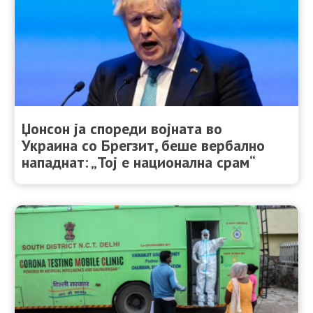
Џонсон ја спореди војната во
Украина со Брегзит, беше вербално
нападнат: „Тој е национална срам“