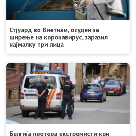
Стјуард во Виетнам, осуден за
ширење на коронавирус, заразил
најмалку три лица
Белгија протера екстремисти кои