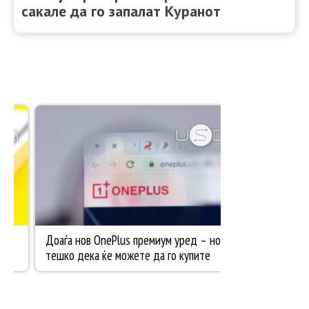
сакале да го запалат Куранот