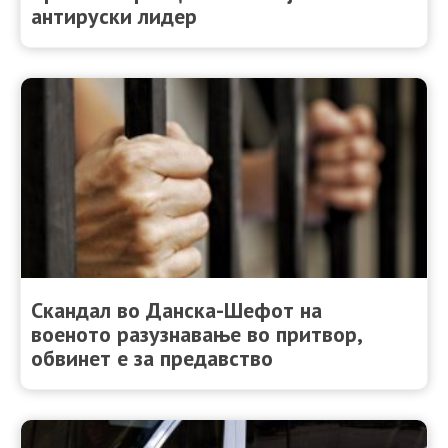
антируски лидер
Скандал во Данска-Шефот на
военото разузнавање во притвор,
обвинет е за предавство