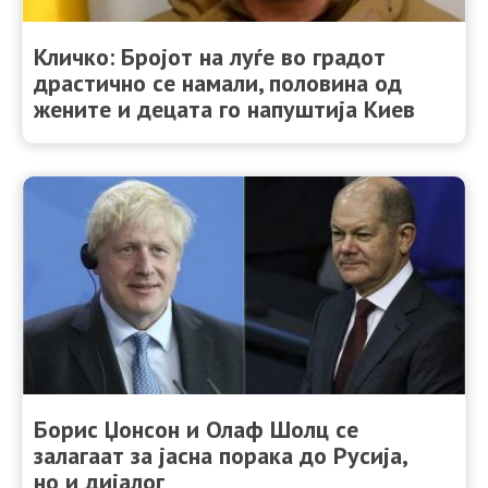
Кличко: Бројот на луѓе во градот
драстично се намали, половина од
жените и децата го напуштија Киев
Борис Џонсон и Олаф Шолц се
залагаат за јасна порака до Русија,
но и дијалог