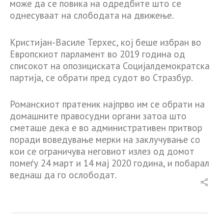
може да се повика на одредбите што се
однесуваат на слободата на движење.
Кристијан-Василе Терхес, кој беше избран во
Европскиот парламент во 2019 година од
списокот на опозициската Социјалдемократска
партија, се обрати пред судот во Стразбур.
Романскиот пратеник најпрво им се обрати на
домашните правосудни органи затоа што
сметаше дека е во административен притвор
поради воведување мерки на заклучување со
кои се ограничува неговиот излез од домот
помеѓу 24 март и 14 мај 2020 година, и побарал
веднаш да го ослободат.