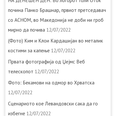
НА ДЕНЕШЕН ДЕН: Во логорот Голи Оток
почина Панко Брашнар, првиот претседавач
со АСНОМ, во Македонија не доби ни гроб
мирно да почива
12/07/2022
(Фото) Ким и Клои Кардашијан во металик
костими за капење
12/07/2022
Првата фотографија од Џејмс Веб
телескопот
12/07/2022
Фото: Бекамови на одмор во Хрватска
12/07/2022
Сценариото кое Левандовски сака да го
избегне
12/07/2022