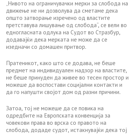
„Нивото на ограничувачки мерки за слобода на
движење не ни дозволува да сметаме дека
општо затворање изречено од властите
претставува лишување од слобода“, се вели во
едногласната одлука на Судот во Стразбур,
додавајќи дека мерката не може да се
изедначи со домашен притвор.
Пратеникот, како што се додава, не беше
предмет на индивидуален надзор на властите,
не беше принуден да живее во тесен простор и
можеше да воспостави социјални контакти и
да го напушти својот дом од разни причини.
Затоа, тој не можеше да се повика на
одредбите на Европската конвенција за
човекови права во врска со правото на
слобода, додаде судот, истакнувајќи дека тој