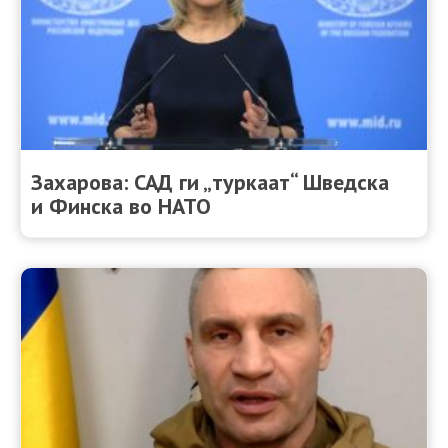
Захарова: САД ги „туркаат“ Шведска
и Финска во НАТО