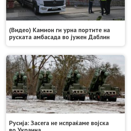
(Видео) Камион ги урна портите на
руската амбасада во јужен Даблин
Русија: Засега не испраќаме војска
во Украина