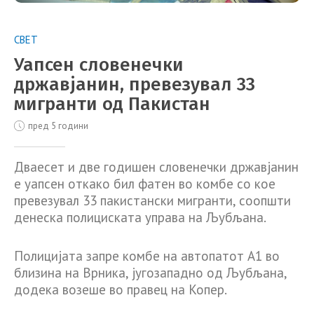
СВЕТ
Уапсен словенечки
државјанин, превезувал 33
мигранти од Пакистан
пред 5 години
Дваесет и две годишен словенечки државјанин
е уапсен откако бил фатен во комбе со кое
превезувал 33 пакистански мигранти, соопшти
денеска полициската управа на Љубљана.
Полицијата запре комбе на автопатот А1 во
близина на Врника, југозападно од Љубљана,
додека возеше во правец на Копер.