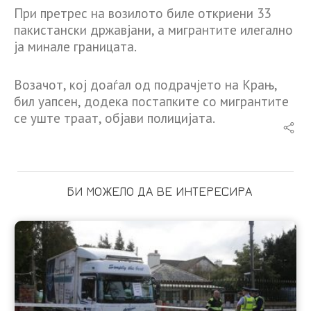
При претрес на возилото биле откриени 33
пакистански државјани, а мигрантите илегално
ја минале границата.
Возачот, кој доаѓал од подрачјето на Крањ,
бил уапсен, додека постапките со мигрантите
се уште траат, објави полицијата.
БИ МОЖЕЛО ДА ВЕ ИНТЕРЕСИРА