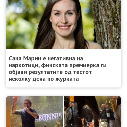
Сана Марин е негативна на
наркотици, финската премиерка ги
објави резултатите од тестот
неколку дена по журката