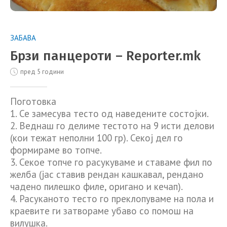
ЗАБАВА
Брзи панцероти – Reporter.mk
пред 5 години
Поготовка
1. Се замесува тесто од наведените состојки.
2. Веднаш го делиме тестото на 9 исти делови
(кои тежат неполни 100 гр). Секој дел го
формираме во топче.
3. Секое топче го расукуваме и ставаме фил по
желба (јас ставив рендан кашкавал, рендано
чадено пилешко филе, оригано и кечап).
4. Расуканото тесто го преклопуваме на пола и
краевите ги затвораме убаво со помош на
вилушка.