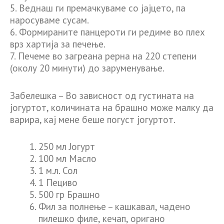
5. Веднаш ги премачкуваме со јајцето, па
наросуваме сусам.
6. Формираните панцероти ги редиме во плех
врз хартија за печење.
7. Печеме во загреана рерна на 220 степени
(околу 20 минути) до заруменување.
Забелешка – Во зависност од густината на
јогуртот, количината на брашно може малку да
варира, кај мене беше погуст јогуртот.
250 мл Јогурт
100 мл Масло
1 м.л. Сол
1 Пециво
500 гр Брашно
Фил за полнење – кашкавал, чадено
пилешко филе, кечап, оригано