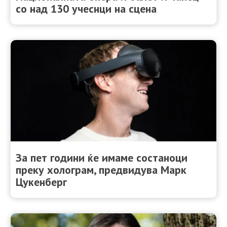
со над 130 учеснци на сцена
За пет години ќе имаме состаноци
преку холограм, предвидува Марк
Цукенберг