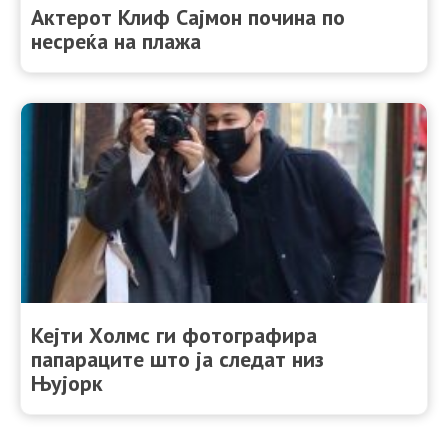
Актерот Клиф Сајмон почина по
несреќа на плажа
Кејти Холмс ги фотографира
папараците што ја следат низ
Њујорк