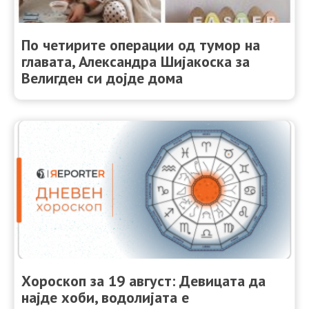
По четирите операции од тумор на
главата, Александра Шијакоска за
Велигден си дојде дома
Хороскоп за 19 август: Девицата да
најде хоби, водолијата е