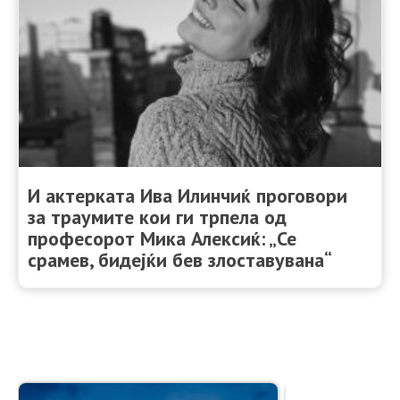
И актерката Ива Илинчиќ проговори
за траумите кои ги трпела од
професорот Мика Алексиќ: „Се
срамев, бидејќи бев злоставувана“