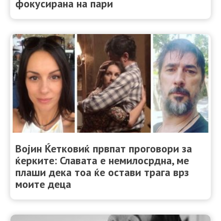
фокусирана на пари
Војин Ќетковиќ првпат проговори за
ќерките: Славата е немилосрдна, ме
плаши дека тоа ќе остави трага врз
моите деца