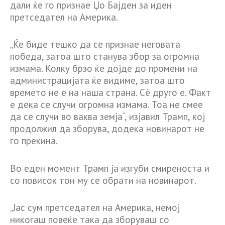
дали ќе го признае Џо Бајден за иден
претседател на Америка.
„Ќе биде тешко да се признае неговата
победа, затоа што станува збор за огромна
измама. Колку брзо ќе дојде до промени на
администрацијата ќе видиме, затоа што
времето не е на наша страна. Сè друго е. Факт
е дека се случи огромна измама. Тоа не смее
да се случи во ваква земја“, изјавил Трамп, кој
продолжил да зборува, додека новинарот не
го прекина.
Во еден момент Трамп ја изгуби смиреноста и
со повисок тон му се обрати на новинарот.
„Јас сум претседател на Америка, немој
никогаш повеќе така да зборуваш со