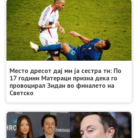
Место дресот дај ми ја сестра ти: По
17 години Матераци призна дека го
провоцирал Зидан во финалето на
Светско