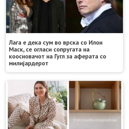
Лага e дека сум во врска со Илон
Маск, се огласи сопругата на
коосновачот на Гугл за аферата со
милијардерот