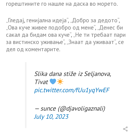
горештините го нашле на даска во морето.
„Гледај, генијална идеја“, „Добро за дедото“,
„Ова куче живее подобро од мене“, „Денес би
сакал да бидам ова куче“, „Не ти требаат пари
за вистинско уживање“, „Знаат да уживаат“, се
дел од коментарите.
Slika dana stiže iz Seljanova,
Tivat
pic.twitter.com/fUu1yqYwEF
— sunce (@djavoligaznali)
July 10, 2023