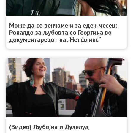
Може да се венчаме и за еден месец:
Роналдо за љубовта со Георгина во
документарецот на „Нетфликс“
(Видео) Љубојна и Дулелуд