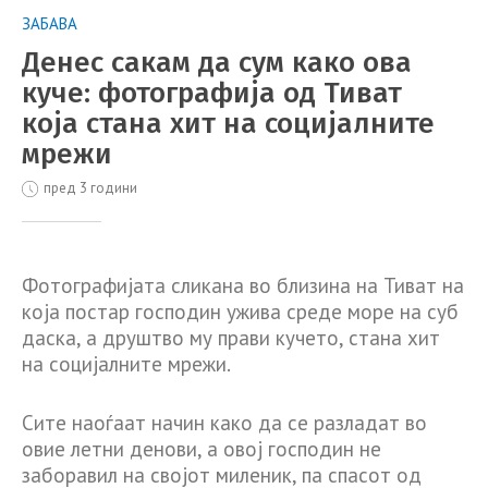
ЗАБАВА
Денес сакам да сум како ова
куче: фотографија од Тиват
која стана хит на социјалните
мрежи
пред 3 години
Фотографијата сликана во близина на Тиват на
која постар господин ужива среде море на суб
даска, а друштво му прави кучето, стана хит
на социјалните мрежи.
Сите наоѓаат начин како да се разладат во
овие летни денови, а овој господин не
заборавил на својот миленик, па спасот од