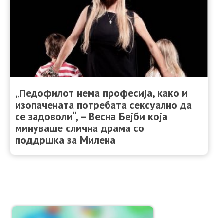
„Педофилот нема професија, како и
изопачената потребата сексуално да
се задоволи“, – Весна Бејби која
минуваше слична драма со
поддршка за Милена