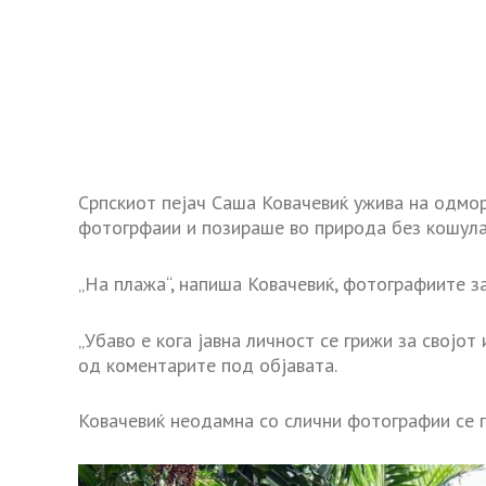
Српскиот пејач Саша Ковачевиќ ужива на одмор 
фотогрфаии и позираше во природа без кошула 
„На плажа“, напиша Ковачевиќ, фотографиите за
„Убаво е кога јавна личност се грижи за својот и
од коментарите под објавата.
Ковачевиќ неодамна со слични фотографии се 