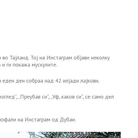
во Тајланд. Тој на Инстаграм објави неколку
и ги покажа мускулите.
 еден ден собраа над 42 илјади лајкови.
зглед“, „Преубав си“, „Уф, каков си“, се само дел
пофали на Инстаграм од Дубаи.