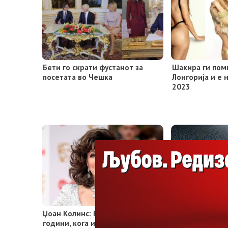
Бети го скрати фустанот за
Шакира ги поми
посетата во Чешка
Лонгорија и е 
2023
Џоан Колинс: Ме силуваше на 17
(Видео) Фудба
години, кога и да ме повикаше
химна за ЕУРО