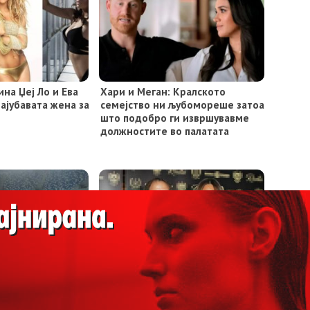
на Џеј Ло и Ева
Хари и Меган: Кралското
најубавата жена за
семејство ни љубомореше затоа
што подобро ги извршувавме
должностите во палатата
лерите добија
„Сакав да се полијам со бензин
 2020
пред собрание “, открива Ана