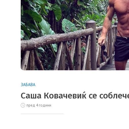
ЗАБАВА
Саша Ковачевиќ се соблече
пред 4 години