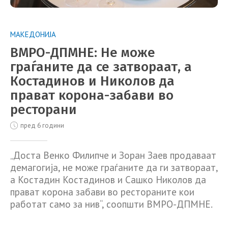
МАКЕДОНИЈА
ВМРО-ДПМНЕ: Не може
граѓаните да се затвораат, а
Костадинов и Николов да
прават корона-забави во
ресторани
пред 6 години
„Доста Венко Филипче и Зоран Заев продаваат
демагогија, не може граѓаните да ги затвораат,
а Костадин Костадинов и Сашко Николов да
прават корона забави во рестораните кои
работат само за нив“, соопшти ВМРО-ДПМНЕ.