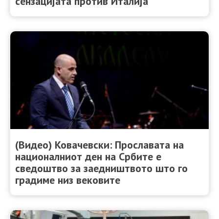
сензацијата против Италија
(Видео) Ковачевски: Прославата на
националниот ден на Србите е
сведоштво за заедништвото што го
градиме низ вековите