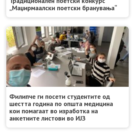
Традиционален поетски конкурс
„Маџирмаалски поетски бранувања“
Филипче ги посети студентите од
шестта година по општа медицина
кои помагаат во изработка на
анкетните листови во ИЈЗ