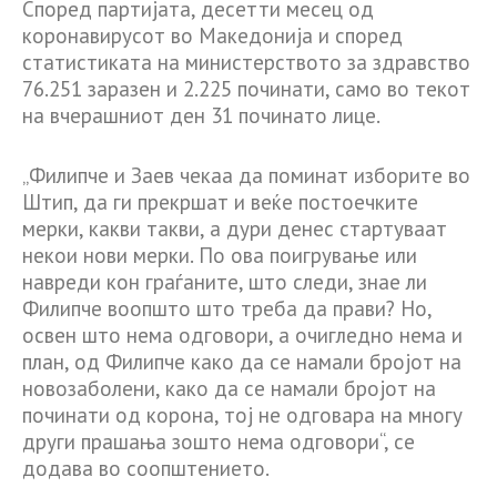
Според партијата, десетти месец од
коронавирусот во Македонија и според
статистиката на министерството за здравство
76.251 заразен и 2.225 починати, само во текот
на вчерашниот ден 31 починато лице.
„Филипче и Заев чекаа да поминат изборите во
Штип, да ги прекршат и веќе постоечките
мерки, какви такви, а дури денес стартуваат
некои нови мерки. По ова поигрување или
навреди кон граѓаните, што следи, знае ли
Филипче воопшто што треба да прави? Но,
освен што нема одговори, а очигледно нема и
план, од Филипче како да се намали бројот на
новозаболени, како да се намали бројот на
починати од корона, тој не одговара на многу
други прашања зошто нема одговори“, се
додава во соопштението.