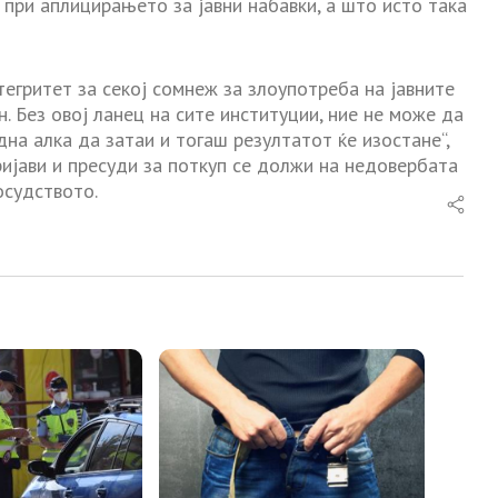
при аплицирањето за јавни набавки, а што исто така
егритет за секој сомнеж за злоупотреба на јавните
 Без овој ланец на сите институции, ние не може да
на алка да затаи и тогаш резултатот ќе изостане“,
ријави и пресуди за поткуп се должи на недовербата
осудството.