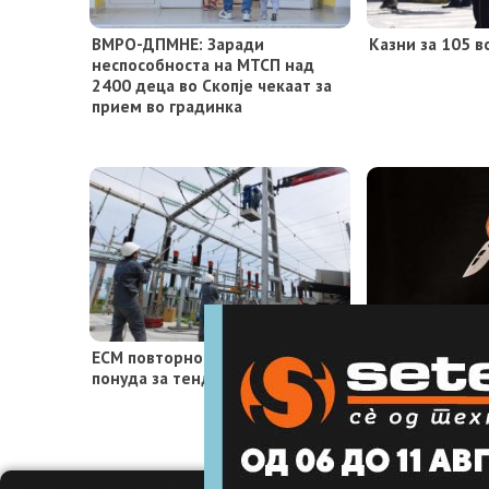
ВМРО-ДПМНЕ: Заради
Казни за 105 в
неспособноста на МТСП над
2400 деца во Скопје чекаат за
прием во градинка
ЕСМ повторно не достави
Скопското обв
понуда за тендерот на ЕВН Хоум
поведе истраг
италијански др
четири разбој