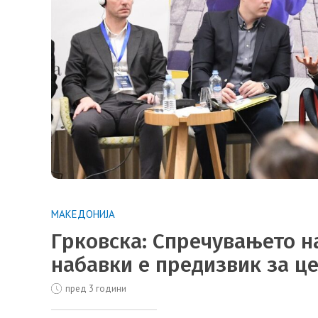
МАКЕДОНИЈА
Грковска: Спречувањето на
набавки е предизвик за ц
пред 3 години