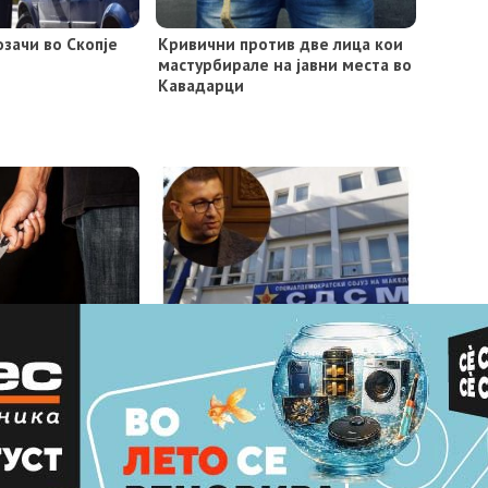
озачи во Скопје
Кривични против две лица кои
мастурбирале на јавни места во
Кавадарци
инителство
СДСМ: Мицкоски треба да знае
а против
дека во изминативе три години
жавјанин за
Северна Македонија само
ништва
добива