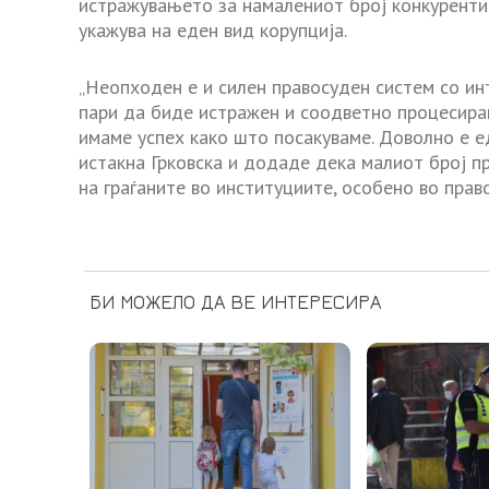
истражувањето за намалениот број конкуренти 
укажува на еден вид корупција.
„Неопходен е и силен правосуден систем со инт
пари да биде истражен и соодветно процесиран.
имаме успех како што посакуваме. Доволно е ед
истакна Грковска и додаде дека малиот број п
на граѓаните во институциите, особено во прав
БИ МОЖЕЛО ДА ВЕ ИНТЕРЕСИРА