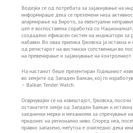
Водејќи се од потребата за зајакнување на ин
информираше дека се преземени низа активност
алармирање на Бирото, за евентуални неправилн
цел е воспоставена соработка со Националната
создадено ефикасен систем на индикатори за р
набавки. Во оваа прилика Грковска ја истакна 
од регистарот на вистински сопственици во пос
на превенирање и зајакнување на контролниот 
На настанот беше презентиран Годишниот извеш
во земјите од Западен Балкан, кој го изработу
– Balkan Tender Watch.
Осврнувајќи се на извештајот, Грковска, посочи
останатите земји од Западен Балкан и истакн
заеднички мерки и механизми за спречување на
придонес на регионално ниво. Според неа, пос
правно запазено, меѓутоа е очигледно дека има