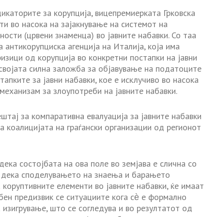
дикаторите за корупција, вицепремиерката Грковска
и во насока на зајакнување на системот на
ости (црвени знаменца) во јавните набавки. Со таа
 антикорупциска агенција на Италија, која има
изици од корупција во конкретни постапки на јавни
и својата силна заложба за објавување на податоците
тапките за јавни набавки, кое е исклучиво во насока
механизам за злоупотреби на јавните набавки.
тај за компаративна евалуација за јавните набавки
ва коалицијата на граѓански организации од регионот
 дека состојбата на ова поле во земјава е слична со
а дека споделувањето на знаења и барањето
 коруптивните елементи во јавните набавки, ќе имаат
ебен предизвик се ситуациите кога сѐ е формално
 изигрување, што се согледува и во резултатот од