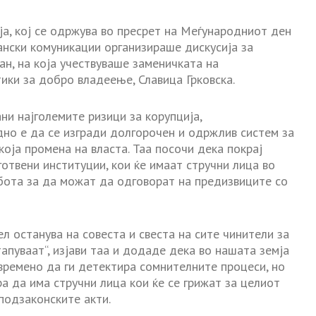
а, кој се одржува во пресрет на Меѓународниот ден
ански комуникации организираше дискусија за
ан, на која учествуваше заменичката на
ки за добро владеење, Славица Грковска.
ни најголемите ризици за корупција,
но е да се изгради долгорочен и одржлив систем за
која промена на власта. Таа посочи дека покрај
отвени институции, кои ќе имаат стручни лица во
абота за да можат да одговорат на предизвиците со
л останува на совеста и свеста на сите чинители за
тапуваат“, изјави таа и додаде дека во нашата земја
авремено да ги детектира сомнителните процеси, но
ра да има стручни лица кои ќе се грижат за целиот
подзаконските акти.