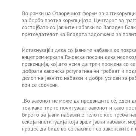
Во рамки на Отворениот форум за антикорупциј
за борба против корупцијата, Центарот за граѓ
состојбата со јавните набавки во Западен Балк
претседателот на Владата задолжена за полити
Истакнувајќи дека со јавните набавки се поврза
вицепремиерката Грковска посочи дека неопход
превенција, којшто нема да трпи промена со се
добрата законска регулатива ни требаат и подг
делот на јавните набавки и добри услови за р
кои се соочени.
„Во законот не може да предвидите сè, еден де
тоа како тие го почитуваат законот и како пос
Бирото за јавни набавки е телото кое треба н
секоја институција која врши јавни набавки, мо
процес да биде во согласниот со законските и 