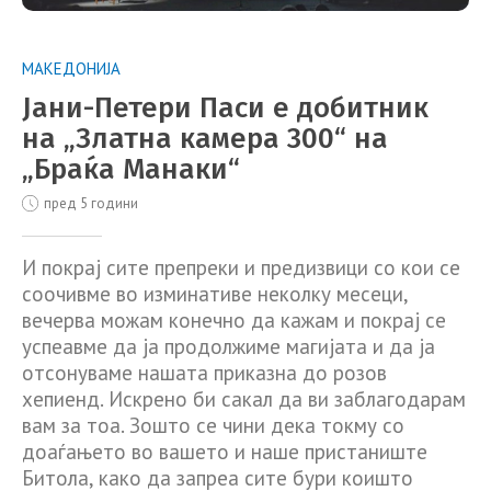
МАКЕДОНИЈА
Јани-Петери Паси е добитник
на „Златна камера 300“ на
„Браќа Манаки“
пред 5 години
И покрај сите препреки и предизвици со кои се
соочивме во изминативе неколку месеци,
вечерва можам конечно да кажам и покрај се
успеавме да ја продолжиме магијата и да ја
отсонуваме нашата приказна до розов
хепиенд. Искрено би сакал да ви заблагодарам
вам за тоа. Зошто се чини дека токму со
доаѓањето во вашето и наше пристаниште
Битола, како да запреа сите бури коишто