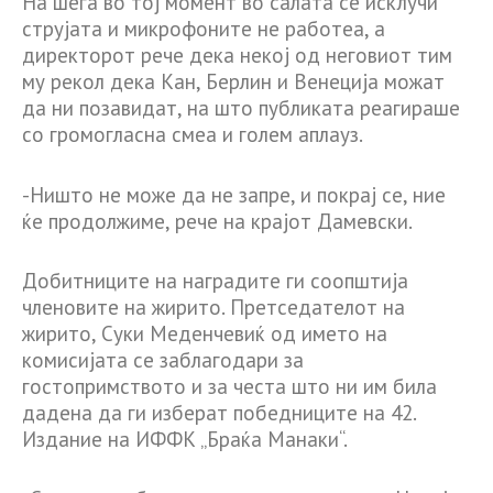
На шега во тој момент во салата се исклучи
струјата и микрофоните не работеа, а
директорот рече дека некој од неговиот тим
му рекол дека Кан, Берлин и Венеција можат
да ни позавидат, на што публиката реагираше
со громогласна смеа и голем аплауз.
-Ништо не може да не запре, и покрај се, ние
ќе продолжиме, рече на крајот Дамевски.
Добитниците на наградите ги соопштија
членовите на жирито. Претседателот на
жирито, Суки Меденчевиќ од името на
комисијата се заблагодари за
гостопримството и за честа што ни им била
дадена да ги изберат победниците на 42.
Издание на ИФФК „Браќа Манаки“.