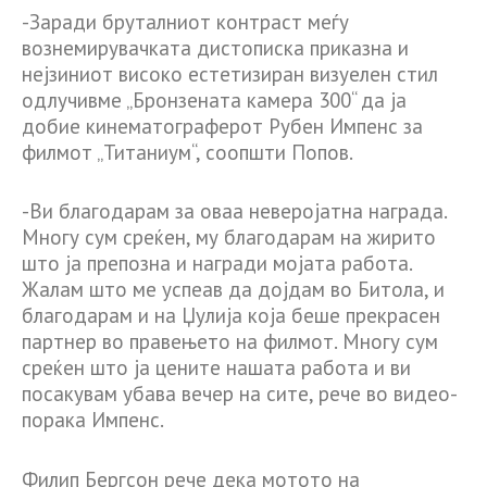
-Заради бруталниот контраст меѓу
вознемирувачката дистописка приказна и
нејзиниот високо естетизиран визуелен стил
одлучивме „Бронзената камера 300“ да ја
добие кинематограферот Рубен Импенс за
филмот „Титаниум“, соопшти Попов.
-Ви благодарам за оваа неверојатна награда.
Многу сум среќен, му благодарам на жирито
што ја препозна и награди мојата работа.
Жалам што ме успеав да дојдам во Битола, и
благодарам и на Џулија која беше прекрасен
партнер во правењето на филмот. Многу сум
среќен што ја цените нашата работа и ви
посакувам убава вечер на сите, рече во видео-
порака Импенс.
Филип Бергсон рече дека мотото на