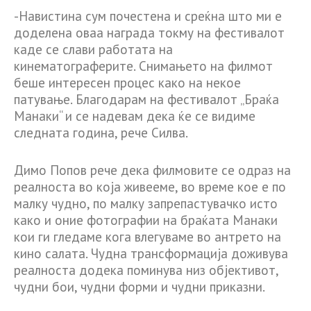
-Навистина сум почестена и среќна што ми е
доделена оваа награда токму на фестивалот
каде се слави работата на
кинематограферите. Снимањето на филмот
беше интересен процес како на некое
патување. Благодарам на фестивалот „Браќа
Манаки“ и се надевам дека ќе се видиме
следната година, рече Силва.
Димо Попов рече дека филмовите се одраз на
реалноста во која живееме, во време кое е по
малку чудно, по малку запрепастувачко исто
како и оние фотографии на браќата Манаки
кои ги гледаме кога влегуваме во антрето на
кино салата. Чудна трансформација доживува
реалноста додека поминува низ објективот,
чудни бои, чудни форми и чудни приказни.