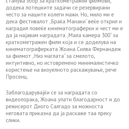
станува збор за краткометражни филмови,
додека потешките задачи се резервирани
често за нашите колеги мажи. Но, мило ми е
дека фестивалот „Браќа Манаки“ веќе открил и
наградил повеќе кинематограферки и чест ми е
да ја најавам наградата „Мала камера 300“ за
краткометражен филм која и се доделува на
кинематограферката Жоана Силва Фернандеж
за филмот „Низ маглата“ за смелото,
интуитивно, но истовремено минималистичко
користење на визуелното раскажување, рече
Просенц.
Заблагодарувајќи се за наградата со
видеопорака, Жоана упати благодарност и до
режисерот Диого Салгадо за можноста
неговата приказна да ја раскаже таа преку
слики.