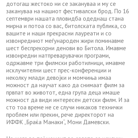
дотогаш жестоко ни се закануваа и му се
закануваа на нашиот фестивалски брод. По 16
септември нашата пловидба одеднаш стана
мирна и потоа со вас, битолската публика, со
вашите и наши прекрасни лауреати и со
извонредниот меѓународен жири поминавме
шест беспрекорни денови во Битола. Имавме
извонредни натпреварувачки програми,
одржавме три филмски работилници, имавме
исклучителни шест прес-конференции и
неколку млади девојки и момчиња имаа
можност да научат како да снимаат филм за
првпат во животот, една група деца имаше
можност да види интересен детски филм. И за
сто тоа време не се случи никаков технички
проблем или прекин, рече директорот на
ИФФК „Браќа Манаки“, Мони Дамевски.