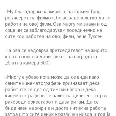
-Му благодарам на жирито, на Јоаким Трир,
режисерот на филмот, беше задоволство да се
работи на овој филм. Ова многу ми значи и од
срце им се заблагодарувам посединечно на
сите кои работеа на овој филм, рече Туксен.
На ова се надоврза претседателот на жирито,
кој го соопшти добитникот на наградата
„Златна камера 300“.
-Многу е убаво кога може да се види како
самите кинематографери признаваат дека
рабитите се дел од тимски напор и дека
кинематограферот е налик на диригент кој го
раководи оркестарот и дава ритам. Да се
биде член на жири е и доста интимна работа
затоа што сите цениме различни нивоа и тоа ја