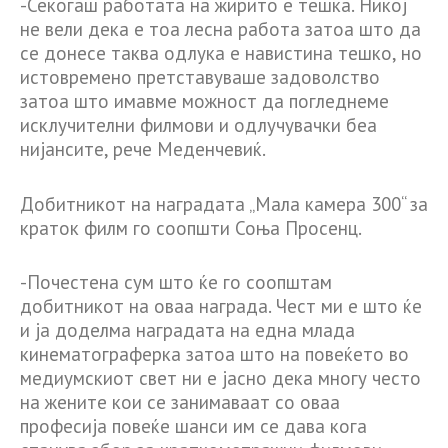
-Секогаш работата на жирито е тешка. Никој
не вели дека е тоа лесна работа затоа што да
се донесе таква одлука е навистина тешко, но
истовремено претставуваше задоволство
затоа што имавме можност да погледнеме
исклучителни филмови и одлучувачки беа
нијансите, рече Меденчевиќ.
Добитникот на наградата „Мала камера 300“ за
краток филм го соопшти Соња Просенц.
-Почестена сум што ќе го соопштам
добитникот на оваа награда. Чест ми е што ќе
и ја доделма наградата на една млада
кинематограферка затоа што на повеќето во
медиумскиот свет ни е јасно дека многу често
на жените кои се занимаваат со оваа
професија повеќе шанси им се дава кога