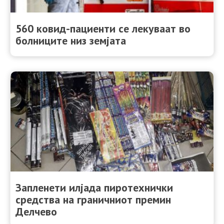
560 ковид-пациенти се лекуваат во
болниците низ земјата
Запленети илјада пиротехнички
средства на граничниот премин
Делчево