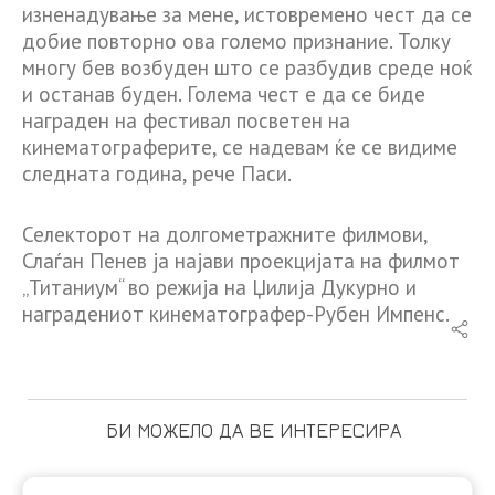
изненадување за мене, истовремено чест да се
добие повторно ова големо признание. Толку
многу бев возбуден што се разбудив среде ноќ
и останав буден. Голема чест е да се биде
награден на фестивал посветен на
кинематограферите, се надевам ќе се видиме
следната година, рече Паси.
Селекторот на долгометражните филмови,
Слаѓан Пенев ја најави проекцијата на филмот
„Титаниум“ во режија на Џилија Дукурно и
наградениот кинематографер-Рубен Импенс.
БИ МОЖЕЛО ДА ВЕ ИНТЕРЕСИРА