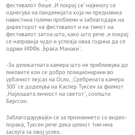
фестивалот беше „И покрај се“ најмногу се
однесува на пандемијата која ни предизвика
навистина големи проблеми и заблагодари на
директорот на фестивалот и на тимот на
фестивалот затоа што, како што рече „и покрај
се направија чудо и успеаја оваа година да се
одржи ИФФк „Браќа Манаки“.
-За деликатната камера што не приближува до
ликовите кои се добро позиционирани во
урбаниот пејсаз на Осло, „Сребрената камера
300“ се доделува на Каспер Туксен за филмот
„Најлошата личност на светот“, соопшти
Бергсон.
Заблагодарувајќи се за признанието со видео-
порака, Туксен рече дека целиот тим има
заслуга за овој успех.