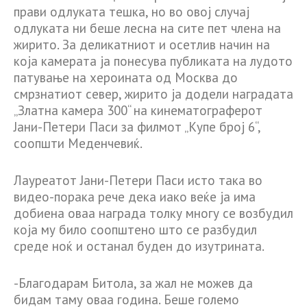
прави одлуката тешка, но во овој случај
одлуката ни беше лесна на сите пет члена на
жирито. За деликатниот и осетлив начин на
која камерата ја понесува публиката на лудото
патување на хероината од Москва до
смрзнатиот север, жирито ја додели наградата
„Златна камера 300“ на кинематограферот
Јани-Петери Паси за филмот „Купе број 6“,
соопшти Меденчевиќ.
Лауреатот Јани-Петери Паси исто така во
видео-порака рече дека иако веќе ја има
добиена оваа награда толку многу се возбудил
која му било соопштено што се разбудил
среде ноќ и останал буден до изутрината.
-Благодарам Битола, за жал не можев да
бидам таму оваа година. Беше големо