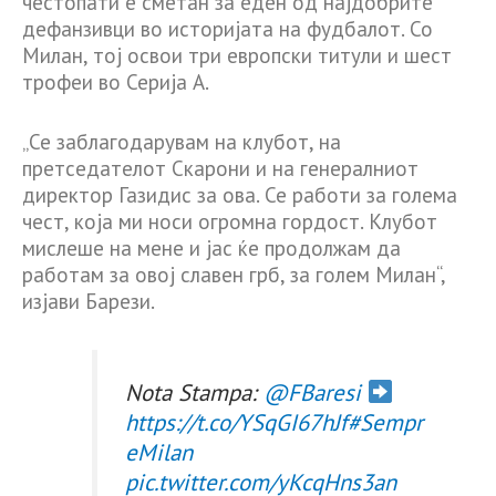
честопати е сметан за еден од најдобрите
дефанзивци во историјата на фудбалот. Со
Милан, тој освои три европски титули и шест
трофеи во Серија А.
„Се заблагодарувам на клубот, на
претседателот Скарони и на генералниот
директор Газидис за ова. Се работи за голема
чест, која ми носи огромна гордост. Клубот
мислеше на мене и јас ќе продолжам да
работам за овој славен грб, за голем Милан“,
изјави Барези.
Nota Stampa:
@FBaresi
https://t.co/YSqGI67hJf
#Sempr
eMilan
pic.twitter.com/yKcqHns3an