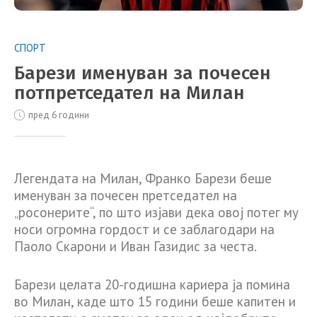
СПОРТ
Барези именуван за почесен
потпретседател на Милан
пред 6 години
Легендата на Милан, Франко Барези беше
именуван за почесен претседател на
„росонерите“, по што изјави дека овој потег му
носи огромна гордост и се заблагодари на
Паоло Скарони и Иван Газидис за честа.
Барези целата 20-годишна кариера ја помина
во Милан, каде што 15 години беше капитен и