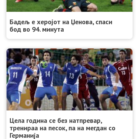
Бадељ е херојот на Џенова, спаси
бод во 94. минута
Цела година се без натпревар,
тренираа на песок, па на мегдан со
Германија