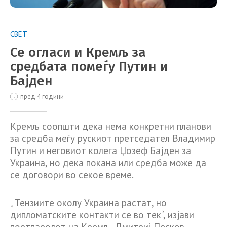
СВЕТ
Се огласи и Кремљ за
средбата помеѓу Путин и
Бајден
пред 4 години
Кремљ соопшти дека нема конкретни планови
за средба меѓу рускиот претседател Владимир
Путин и неговиот колега Џозеф Бајден за
Украина, но дека покана или средба може да
се договори во секое време.
„ Тензиите околу Украина растат, но
дипломатските контакти се во тек“, изјави
портпаролот на Кремљ, Дмитриј Песков,