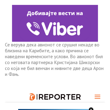
Се верува дека авионот се срушил некаде во
близина на Карибите, а како причина се
наведени временските услови. Во авионот бил
со неговата партнерка Кристијана Шикорски
со која не бил венчан и нивните две деца Арон
и Фањ.