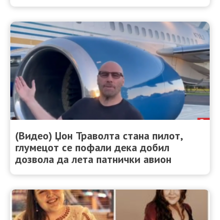
(Видео) Џон Траволта стана пилот,
глумецот се пофали дека добил
дозвола да лета патнички авион