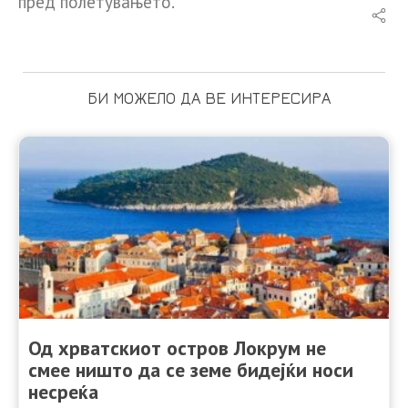
пред полетувањето.
БИ МОЖЕЛО ДА ВЕ ИНТЕРЕСИРА
Од хрватскиот остров Локрум не
смее ништо да се земе бидејќи носи
несреќа