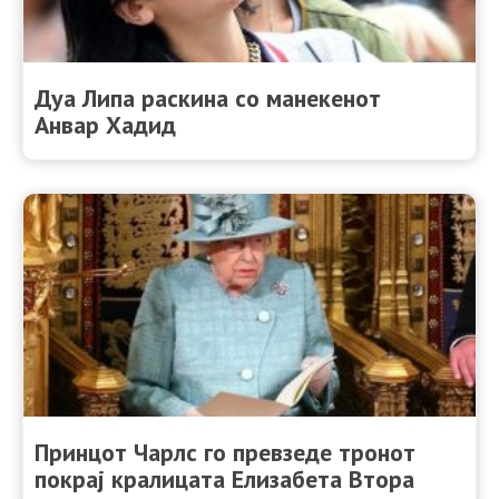
Дуа Липа раскина со манекенот
Анвар Хадид
Принцот Чарлс го превзеде тронот
покрај кралицата Елизабета Втора