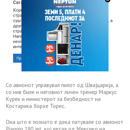
Со авионот управувал пилот од Швајцарија, а
со нив биле и неговиот личен тренер Маркус
Курек и министерот за безбедност на
Костарика Хорхе Торес.
Она што е познато е дека патувале со авионот
Piaggio 180 jet, кој летал од Мексико на