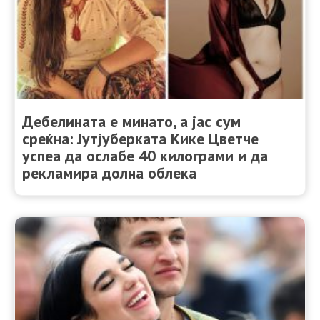
Дебелината е минато, а јас сум
среќна: Јутјуберката Кике Цветче
успеа да ослабе 40 килограми и да
рекламира долна облека