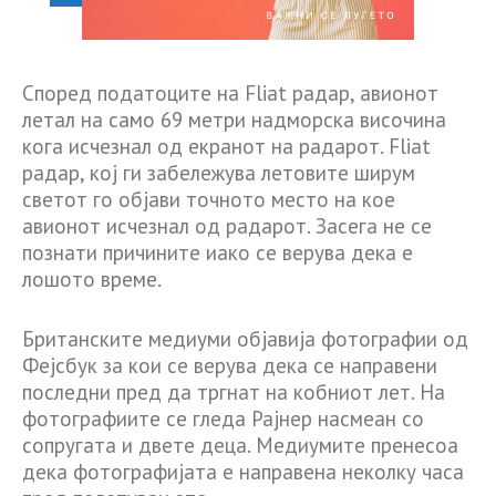
Според податоците на Fliat радар, авионот
летал на само 69 метри надморска височина
кога исчезнал од екранот на радарот. Fliat
радар, кој ги забележува летовите ширум
светот го објави точното место на кое
авионот исчезнал од радарот. Засега не се
познати причините иако се верува дека е
лошото време.
Британските медиуми објавија фотографии од
Фејсбук за кои се верува дека се направени
последни пред да тргнат на кобниот лет. На
фотографиите се гледа Рајнер насмеан со
сопругата и двете деца. Медиумите пренесоа
дека фотографијата е направена неколку часа