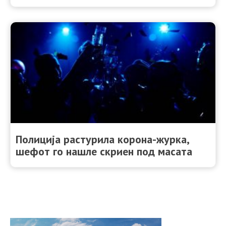
Полиција растурила корона-журка,
шефот го нашле скриен под масата