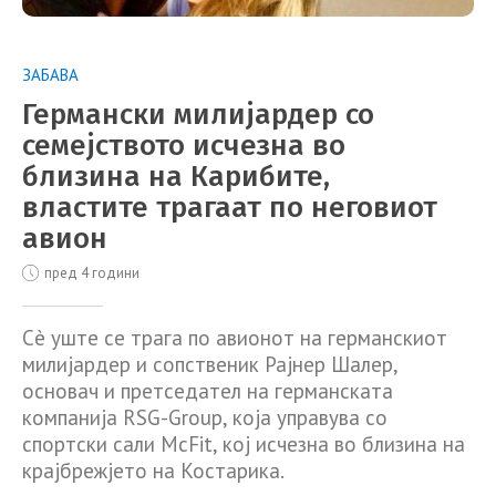
ЗАБАВА
Германски милијардер со
семејството исчезна во
близина на Карибите,
властите трагаат по неговиот
авион
пред 4 години
Сè уште се трага по авионот на германскиот
милијардер и сопственик Рајнер Шалер,
основач и претседател на германската
компанија RSG-Group, која управува со
спортски сали McFit, кој исчезна во близина на
крајбрежјето на Костарика.