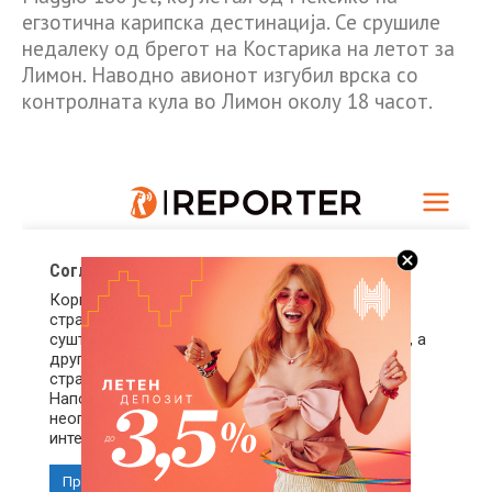
егзотична карипска дестинација. Се срушиле
недалеку од брегот на Костарика на летот за
Лимон. Наводно авионот изгубил врска со
контролната кула во Лимон околу 18 часот.