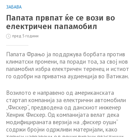
ЗАБАВА
Папата првпат ќе се вози во
електричен папамобил
пред 5 години
Папата Фрањо ја поддржува борбата против
климатски промени, па поради тоа, за свој нов
папамобил избра електричен теренец и истиот
го одобри на приватна аудиенција во Ватикан.
Возилото е направено од американската
стартап компанија за електрични автомобили
„Фискер“, предводена од данскиот инженер
Хенрик Фискер. Од компанијата велат дека
модифицираната верзија на „фискер оушн“
содржи бројни одржливи материјали, како
теписи направени од рециклирани пластични