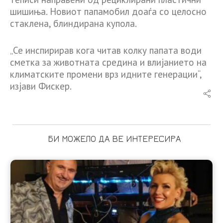
шишиња. Новиот папамобил доаѓа со целосно
стаклена, блиндирана купола.
„Се инспирирав кога читав колку папата води
сметка за животната средина и влијанието на
климатските промени врз идните генерации“,
изјави Фискер.
БИ МОЖЕЛО ДА ВЕ ИНТЕРЕСИРА