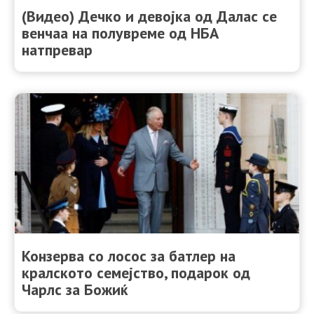
(Видео) Дечко и девојка од Далас се
венчаа на полувреме од НБА
натпревар
Конзерва со лосос за батлер на
кралското семејство, подарок од
Чарлс за Божиќ