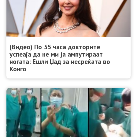
(Видео) По 55 часа докторите
успеаја да не ми ја ампутираат
ногата: Ешли Џад за несреќата во
Конго